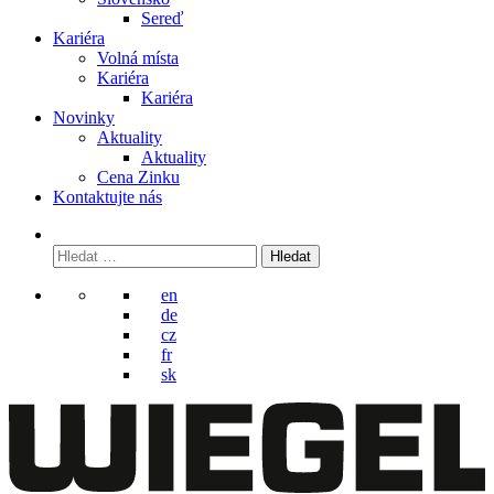
Sereď
Kariéra
Volná místa
Kariéra
Kariéra
Novinky
Aktuality
Aktuality
Cena Zinku
Kontaktujte nás
Vyhledávání
en
de
cz
fr
sk