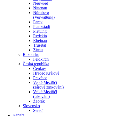
Neuwied
Nittenau
Nürnberg
(Verwaltung)
Parey
Plankstadt
Plattling
Redekin
Rheinau
Trusetal
Zittau
Rakousko
Feldkirch
Česká republika
Čenkov
Hradec Králové
Pravčice
Velké Meziříčí
(žárové zinkování)
Velké Meziříčí
(lakování)
Žebrák
Slovensko
Sereď
Kariéra