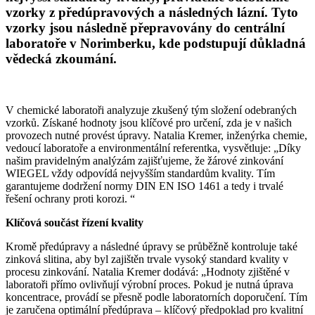
vzorky z předúpravových a následných lázní. Tyto
vzorky jsou následně přepravovány do centrální
laboratoře v Norimberku, kde podstupují důkladná
vědecká zkoumání.
V chemické laboratoři analyzuje zkušený tým složení odebraných
vzorků. Získané hodnoty jsou klíčové pro určení, zda je v našich
provozech nutné provést úpravy. Natalia Kremer, inženýrka chemie,
vedoucí laboratoře a environmentální referentka, vysvětluje: „Díky
našim pravidelným analýzám zajišťujeme, že žárové zinkování
WIEGEL
vždy odpovídá nejvyšším standardům kvality. Tím
garantujeme dodržení normy DIN EN ISO 1461 a tedy i trvalé
řešení ochrany proti korozi. “
Klíčová součást řízení kvality
Kromě předúpravy a následné úpravy se průběžně kontroluje také
zinková slitina, aby byl zajištěn trvale vysoký standard kvality v
procesu zinkování. Natalia Kremer dodává: „Hodnoty zjištěné v
laboratoři přímo ovlivňují výrobní proces. Pokud je nutná úprava
koncentrace, provádí se přesně podle laboratorních doporučení. Tím
je zaručena optimální předúprava – klíčový předpoklad pro kvalitní