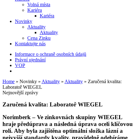
Volná místa
Kariéra
Kariéra
Novinky
Aktuality
Aktuality
Cena Zinku
Kontaktujte nás
Informace o ochraně osobních údajů
Právní ujednání
VOP
Home
»
Novinky
»
Aktuality
»
Aktuality
»
Zaručená kvalita:
Laboratoř WIEGEL
Nejnovější zprávy
Zaručená kvalita: Laboratoř
WIEGEL
Norimberk
– Ve zinkovnách skupiny
WIEGEL
hraje předúprava a následná úprava oceli klíčovou
roli. Aby byla zajištěna optimální složka lázní a
nejvyšší standardy kvality, pravidelně odebíráme