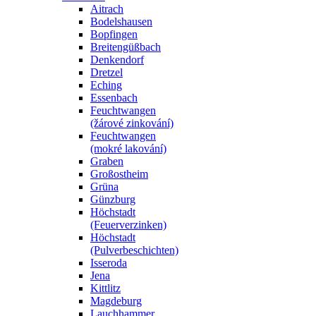
Aitrach
Bodelshausen
Bopfingen
Breitengüßbach
Denkendorf
Dretzel
Eching
Essenbach
Feuchtwangen
(žárové zinkování)
Feuchtwangen
(mokré lakování)
Graben
Großostheim
Grüna
Günzburg
Höchstadt
(Feuerverzinken)
Höchstadt
(Pulverbeschichten)
Isseroda
Jena
Kittlitz
Magdeburg
Lauchhammer