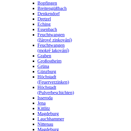
Bopfingen
Breitengüßbach
Denkendorf
Dretzel
Eching
Essenbach
Feuchtwangen
(žárové zinkování)
Feuchtwangen
(mokré lakování)
Graben
Großostheim
Grüna
Günzburg
Höchstadt
(Feuerverzinken)
Höchstadt
(Pulverbeschichten)
Isseroda
Jena
Kittlitz
Magdeburg
Lauchhammer
Nittenau
Magdeburg