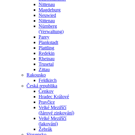
Nittenau
Magdeburg
Neuwied
Nittenau
Nürnberg
(Verwaltung)
Parey
Plankstadt
Plattling
Redekin
Rheinau
Trusetal
Zittau
Rakousko
Feldkirch
Česká republika
Čenkov
Hradec Králové
Pravčice
Velké Meziříčí
(žárové zinkování)
Velké Meziříčí
(lakování)
Žebrák
Slovensko