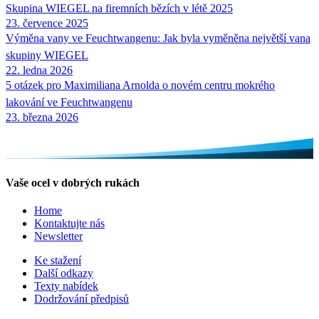
Skupina
WIEGEL
na firemních bězích v létě 2025
23. července 2025
Výměna vany ve Feuchtwangenu: Jak byla vyměněna největší vana
skupiny
WIEGEL
22. ledna 2026
5 otázek pro Maximiliana Arnolda o novém centru mokrého
lakování ve Feuchtwangenu
23. března 2026
Vaše ocel v dobrých rukách
Home
Kontaktujte nás
Newsletter
Ke stažení
Další odkazy
Texty nabídek
Dodržování předpisů