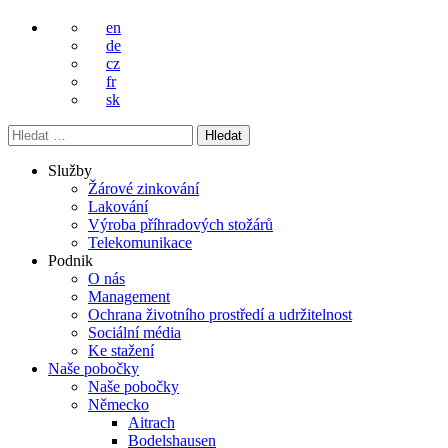
en
de
cz
fr
sk
Vyhledávání
Služby
Žárové zinkování
Lakování
Výroba příhradových stožárů
Telekomunikace
Podnik
O nás
Management
Ochrana životního prostředí a udržitelnost
Sociální média
Ke stažení
Naše pobočky
Naše pobočky
Německo
Aitrach
Bodelshausen