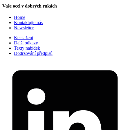
Vaše ocel v dobrých rukách
Home
Kontaktujte nás
Newsletter
Ke stažení
Další odkazy
Texty nabídek
Dodržování předpisů