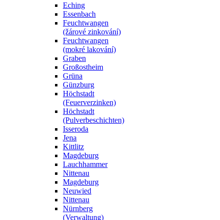
Eching
Essenbach
Feuchtwangen
(žárové zinkování)
Feuchtwangen
(mokré lakování)
Graben
Großostheim
Grüna
Günzburg
Höchstadt
(Feuerverzinken)
Höchstadt
(Pulverbeschichten)
Isseroda
Jena
Kittlitz
Magdeburg
Lauchhammer
Nittenau
Magdeburg
Neuwied
Nittenau
Nürnberg
(Verwaltung)