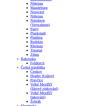
Nittenau
Magdeburg
Neuwied
Nittenau
Nürnberg
(Verwaltung)
Parey
Plankstadt
Plattling
Redekin
Rheinau
Trusetal
Zittau
Rakousko
Feldkirch
Česká republika
Čenkov
Hradec Králové
Pravčice
Velké Meziříčí
(žárové zinkování)
Velké Meziříčí
(lakování)
Žebrák
Slovensko