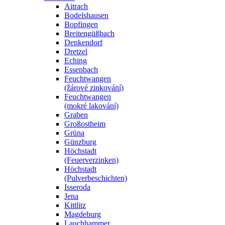
Aitrach
Bodelshausen
Bopfingen
Breitengüßbach
Denkendorf
Dretzel
Eching
Essenbach
Feuchtwangen
(žárové zinkování)
Feuchtwangen
(mokré lakování)
Graben
Großostheim
Grüna
Günzburg
Höchstadt
(Feuerverzinken)
Höchstadt
(Pulverbeschichten)
Isseroda
Jena
Kittlitz
Magdeburg
Lauchhammer