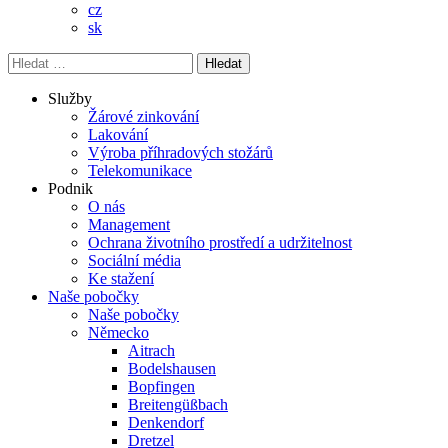
cz
sk
Vyhledávání
Služby
Žárové zinkování
Lakování
Výroba příhradových stožárů
Telekomunikace
Podnik
O nás
Management
Ochrana životního prostředí a udržitelnost
Sociální média
Ke stažení
Naše pobočky
Naše pobočky
Německo
Aitrach
Bodelshausen
Bopfingen
Breitengüßbach
Denkendorf
Dretzel