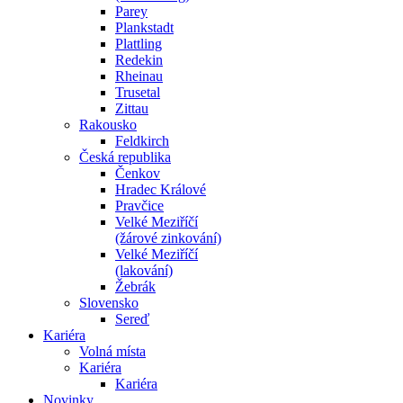
Parey
Plankstadt
Plattling
Redekin
Rheinau
Trusetal
Zittau
Rakousko
Feldkirch
Česká republika
Čenkov
Hradec Králové
Pravčice
Velké Meziříčí
(žárové zinkování)
Velké Meziříčí
(lakování)
Žebrák
Slovensko
Sereď
Kariéra
Volná místa
Kariéra
Kariéra
Novinky