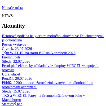
Na naše místa
NEWS
Aktuality
Betonová podlaha haly centra mokrého lakování ve Feuchtwangenu
je dokončena
Postup výstavby
Čtvrtek, 23.07.2026
Tým
WIEGEL
na startu B2Run Norimberk 2026
Firemní běh
Středa, 22.07.2026
První plně elektrický nákladní vůz skupiny
WIEGEL
vstupuje do
provozu
Udržitelnost
Pondělí, 20.07.2026
Přibližně 200 tun oceli žárově zinkovaných pro dlouhodobou
protikorozní ochranu sil
Středa, 15.07.2026
TKS a
WIEGEL
Parey na firemnom štafetovom behu v
Magdeburgu
Štafetový beh