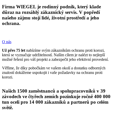
Firma
WIEGEL
je
rodinný podnik
, který klade
důraz na rozsáhlý
zákaznický servis
. V popředí
našeho zájmu stojí
lidé
,
životní prostředí
a jeho
ochrana.
O nás
Už přes 75 let
nabízíme svým zákazníkům ochranu proti korozi,
která se vyznačuje udržitelností. Naším cílem je nalézt to nejlepší
možné řešení pro váš projekt a zabezpečit jeho efektivní provedení.
Věříme, že díky pobočkám ve vašem okolí a dostatku odborných
znalostí dokážeme uspokojit i vaše požadavky na ochranu proti
korozi.
Našich
1500 zaměstnanců a spolupracovníků
v 39
závodech ve čtyřech zemích pozinkuje ročně
400 000
tun
oceli pro
14 000 zákazníků a partnerů po celém
světě.