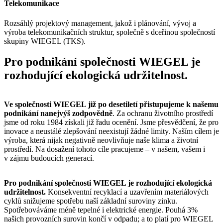
Telekomunikace
Rozsáhlý projektový management, jakož i plánování, vývoj a
výroba telekomunikačních struktur, společně s dceřinou společností
skupiny
WIEGEL
(TKS).
Pro podnikání společnosti
WIEGEL
je
rozhodující ekologická udržitelnost.
Ve společnosti
WIEGEL
již po desetiletí přistupujeme k našemu
podnikání nanejvýš zodpovědně
.
Za ochranu životního prostředí
jsme od roku 1984 získali již řadu ocenění. Jsme přesvědčení, že pro
inovace a neustálé zlepšování neexistují žádné limity. Naším cílem je
výroba, která nijak negativně neovlivňuje naše klima a životní
prostředí. Na dosažení tohoto cíle pracujeme – v našem, vašem i
v zájmu budoucích generací.
Pro podnikání společnosti
WIEGEL
je rozhodující ekologická
udržitelnost.
Konsekventní recyklací a uzavřením materiálových
cyklů snižujeme spotřebu naší základní suroviny zinku.
Spotřebováváme méně tepelné i elektrické energie. Pouhá 3%
našich provozních surovin končí v odpadu; a to platí pro
WIEGEL