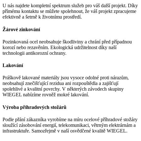
U nás najdete kompletní spektrum služeb pro váš další projekt. Díky
přímému kontaktu se můžete spolehnout, že váš projekt zpracujeme
efektivně a šetrně k životnímu prostředí.
Žárové zinkování
Pozinkovaná ocel neobsahuje škodliviny a chrání před případnou
korozí nebo rezavěním. Ekologická udržitelnost díky naší
technologii antikorozní ochrany.
Lakování
Práškově lakované materiály jsou vysoce odolné proti nárazům,
neobsahují znečišťující rezidua ani rozpouštědla a zajišťují
spolehlivé a kvalitní povrchy. V některých závodech skupiny
WIEGEL
nabízíme rovněž mokré lakování.
Výroba příhradových stožárů
Podle přání zákazníka vyrobíme na míru ocelové příhradové stožáry
sloužící zásobování energií, telekomunikaci, větrným elektrárnám a
infrastruktuře. Samozřejmě v naší osvědčené kvalitě
WIEGEL
.