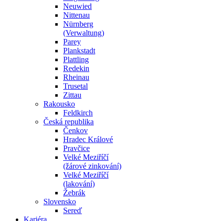
Neuwied
Nittenau
Nürnberg
(Verwaltung)
Parey
Plankstadt
Plattling
Redekin
Rheinau
Trusetal
Zittau
Rakousko
Feldkirch
Česká republika
Čenkov
Hradec Králové
Pravčice
Velké Meziříčí
(žárové zinkování)
Velké Meziříčí
(lakování)
Žebrák
Slovensko
Sereď
Kariéra