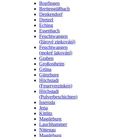
Bopfingen
Breitengüßbach
Denkendorf
Dretzel
Eching
Essenbach
Feuchtwangen
(žárové zinkování)
Feuchtwangen
(mokré lakování)
Graben
Großostheim
Grüna
Günzburg
Höchstadt
(Feuerverzinken)
Höchstadt
(Pulverbeschichten)
Isseroda
Jena
Kittlitz
Magdeburg
Lauchhammer
Nittenau
Magdeburg