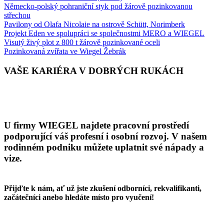
Německo-polský pohraniční styk pod žárově pozinkovanou
střechou
Pavilony od Olafa Nicolaie na ostrově Schütt, Norimberk
Projekt Eden ve spolupráci se společnostmi MERO a
WIEGEL
Visutý živý plot z 800 t žárově pozinkované oceli
Pozinkovaná zvířata ve
Wiegel
Žebrák
VAŠE KARIÉRA V DOBRÝCH RUKÁCH
U firmy
WIEGEL
najdete pracovní prostředí
podporující váš profesní i osobní rozvoj. V našem
rodinném podniku
můžete uplatnit
své nápady a
vize
.
Přijďte k nám, ať už jste zkušení odborníci, rekvalifikanti,
začátečníci anebo hledáte místo pro vyučení!