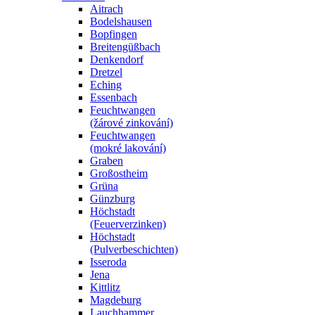
Aitrach
Bodelshausen
Bopfingen
Breitengüßbach
Denkendorf
Dretzel
Eching
Essenbach
Feuchtwangen
(žárové zinkování)
Feuchtwangen
(mokré lakování)
Graben
Großostheim
Grüna
Günzburg
Höchstadt
(Feuerverzinken)
Höchstadt
(Pulverbeschichten)
Isseroda
Jena
Kittlitz
Magdeburg
Lauchhammer