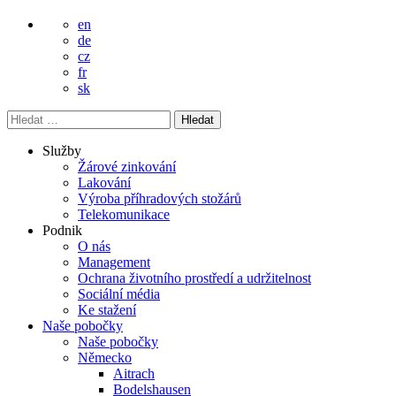
en
de
cz
fr
sk
Vyhledávání
Služby
Žárové zinkování
Lakování
Výroba příhradových stožárů
Telekomunikace
Podnik
O nás
Management
Ochrana životního prostředí a udržitelnost
Sociální média
Ke stažení
Naše pobočky
Naše pobočky
Německo
Aitrach
Bodelshausen