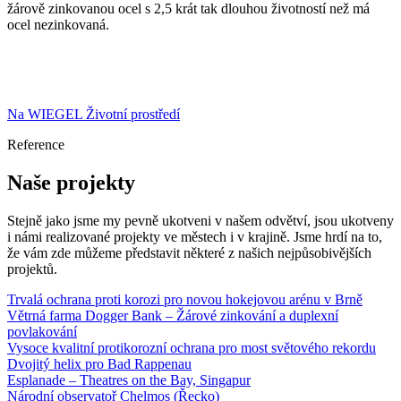
žárově zinkovanou ocel s 2,5 krát tak dlouhou životností než má
ocel nezinkovaná.
Na
WIEGEL
Životní prostředí
Reference
Naše projekty
Stejně jako jsme my pevně ukotveni v našem odvětví, jsou ukotveny
i námi realizované projekty ve městech i v krajině. Jsme hrdí na to,
že vám zde můžeme představit některé z našich nejpůsobivějších
projektů.
Trvalá ochrana proti korozi pro novou hokejovou arénu v Brně
Větrná farma Dogger Bank – Žárové zinkování a duplexní
povlakování
Vysoce kvalitní protikorozní ochrana pro most světového rekordu
Dvojitý helix pro Bad Rappenau
Esplanade – Theatres on the Bay, Singapur
Národní observatoř Chelmos (Řecko)