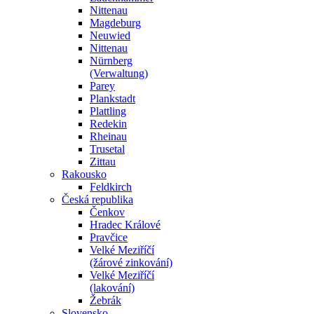
Nittenau
Magdeburg
Neuwied
Nittenau
Nürnberg
(Verwaltung)
Parey
Plankstadt
Plattling
Redekin
Rheinau
Trusetal
Zittau
Rakousko
Feldkirch
Česká republika
Čenkov
Hradec Králové
Pravčice
Velké Meziříčí
(žárové zinkování)
Velké Meziříčí
(lakování)
Žebrák
Slovensko