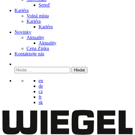
Sereď
Kariéra
Volná místa
Kariéra
Kariéra
Novinky
Aktuality
Aktuality
Cena Zinku
Kontaktujte nás
Vyhledávání
en
de
cz
fr
sk