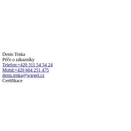
Denis Trnka
Péče o zákazníky
Telefon:+420 311 54 54 24
Mobil:+420 604 251 475
denis.trnka@wiegel.cz
Certifikace