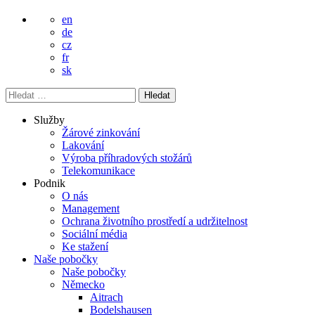
en
de
cz
fr
sk
Vyhledávání
Služby
Žárové zinkování
Lakování
Výroba příhradových stožárů
Telekomunikace
Podnik
O nás
Management
Ochrana životního prostředí a udržitelnost
Sociální média
Ke stažení
Naše pobočky
Naše pobočky
Německo
Aitrach
Bodelshausen