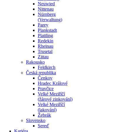
Neuwied
Nittenau
Nürnberg
(Verwaltung)
Parey
Plankstadt
Plattling
Redekin
Rheinau
Trusetal
Zittau
Rakousko
Feldkirch
Česká republika
Čenkov
Hradec Králové
Pravčice
Velké Meziříčí
(žárové zinkování)
Velké Meziříčí
(lakování)
Žebrák
Slovensko
Sereď
Kariéra