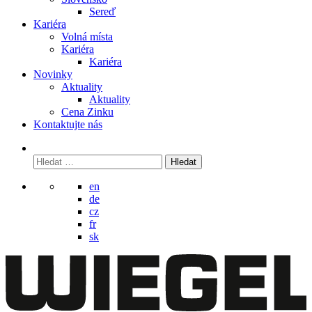
Sereď
Kariéra
Volná místa
Kariéra
Kariéra
Novinky
Aktuality
Aktuality
Cena Zinku
Kontaktujte nás
Vyhledávání
en
de
cz
fr
sk