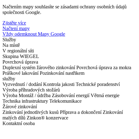
Načtením mapy souhlasíte se zásadami ochrany osobních údajů
společnosti Google.
Zjistěte více
Načtení mapy
Vždy odemknout Mapy Google
Služby
Na místě
V regionální síti
Skupina WIEGEL
Povrchová úprava
Duplexní systém žárového zinkování
Povrchová úprava za mokra
Práškové lakování
Pozinkování nastřikem
služby
Vyzvednutí / dodání
Kontrola jakosti
Technické poradenství
Výroba příhradových stožárů
Výroba
Montáž / údržba
Zásobování energií
Větrná energie
Technika infrastruktury
Telekomunikace
Žárové zinkování
Zinkování jednotlivých kusů
Příprava a dokončení
Zinkování
malých dílů
Zinkon® konzervace
Kontaktní osoba