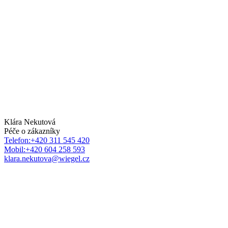
Klára Nekutová
Péče o zákazníky
Telefon:+420 311 545 420
Mobil:+420 604 258 593
klara.nekutova@wiegel.cz