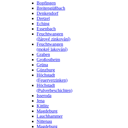
Bopfingen
Breitengüßbach
Denkendorf
Dretzel
Eching
Essenbach
Feuchtwangen
(žárové zinkování)
Feuchtwangen
(mokré lakování)
Graben
Großostheim
Grüna
Günzburg
Höchstadt
(Feuerverzinken)
Höchstadt
(Pulverbeschichten)
Isseroda
Jena
Kittlitz
Magdeburg
Lauchhammer
Nittenau
Magdeburg