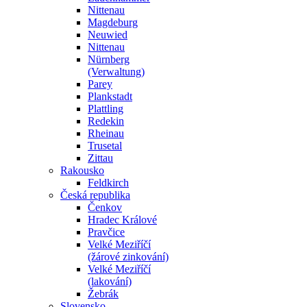
Nittenau
Magdeburg
Neuwied
Nittenau
Nürnberg
(Verwaltung)
Parey
Plankstadt
Plattling
Redekin
Rheinau
Trusetal
Zittau
Rakousko
Feldkirch
Česká republika
Čenkov
Hradec Králové
Pravčice
Velké Meziříčí
(žárové zinkování)
Velké Meziříčí
(lakování)
Žebrák
Slovensko