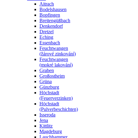
Aitrach
Bodelshausen
Bopfingen
Breitengüßbach
Denkendorf
Dretzel
Eching
Essenbach
Feuchtwangen
(žárové zinkování)
Feuchtwangen
(mokré lakování)
Graben
Großostheim
Grüna
Günzburg
Höchstadt
(Feuerverzinken)
Höchstadt
(Pulverbeschichten)
Isseroda
Jena
Kittlitz
Magdeburg
Lauchhammer