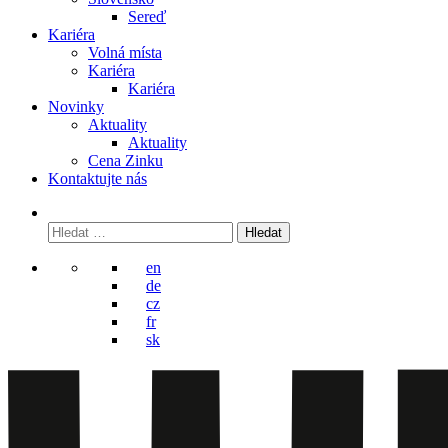
Sereď
Kariéra
Volná místa
Kariéra
Kariéra
Novinky
Aktuality
Aktuality
Cena Zinku
Kontaktujte nás
Vyhledávání
en
de
cz
fr
sk