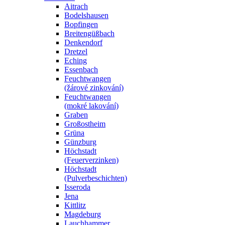
Aitrach
Bodelshausen
Bopfingen
Breitengüßbach
Denkendorf
Dretzel
Eching
Essenbach
Feuchtwangen
(žárové zinkování)
Feuchtwangen
(mokré lakování)
Graben
Großostheim
Grüna
Günzburg
Höchstadt
(Feuerverzinken)
Höchstadt
(Pulverbeschichten)
Isseroda
Jena
Kittlitz
Magdeburg
Lauchhammer