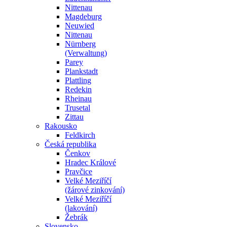
Nittenau
Magdeburg
Neuwied
Nittenau
Nürnberg
(Verwaltung)
Parey
Plankstadt
Plattling
Redekin
Rheinau
Trusetal
Zittau
Rakousko
Feldkirch
Česká republika
Čenkov
Hradec Králové
Pravčice
Velké Meziříčí
(žárové zinkování)
Velké Meziříčí
(lakování)
Žebrák
Slovensko