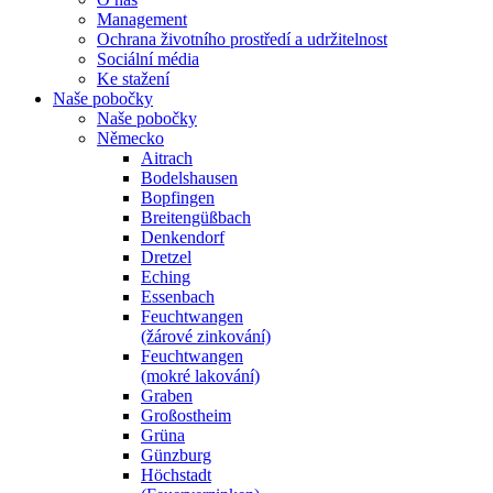
Management
Ochrana životního prostředí a udržitelnost
Sociální média
Ke stažení
Naše pobočky
Naše pobočky
Německo
Aitrach
Bodelshausen
Bopfingen
Breitengüßbach
Denkendorf
Dretzel
Eching
Essenbach
Feuchtwangen
(žárové zinkování)
Feuchtwangen
(mokré lakování)
Graben
Großostheim
Grüna
Günzburg
Höchstadt