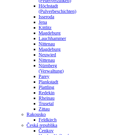
(Feuerverzinken)
Höchstadt
(Pulverbeschichten)
Isseroda
Jena
Kittlitz
Magdeburg
Lauchhammer
Nittenau
Magdeburg
Neuwied
Nittenau
Nürnberg
(Verwaltung)
Parey
Plankstadt
Plattling
Redekin
Rheinau
Trusetal
Zittau
Rakousko
Feldkirch
Česká republika
Čenkov