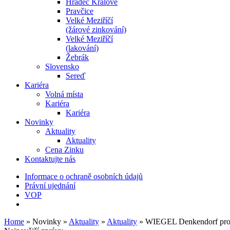
Hradec Králové
Pravčice
Velké Meziříčí
(žárové zinkování)
Velké Meziříčí
(lakování)
Žebrák
Slovensko
Sereď
Kariéra
Volná místa
Kariéra
Kariéra
Novinky
Aktuality
Aktuality
Cena Zinku
Kontaktujte nás
Informace o ochraně osobních údajů
Právní ujednání
VOP
Home
»
Novinky
»
Aktuality
»
Aktuality
»
WIEGEL Denkendorf proje