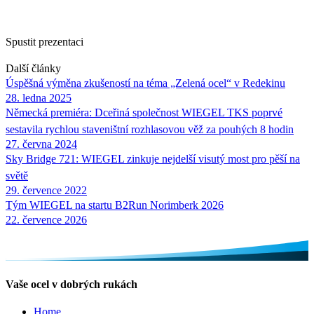
Spustit prezentaci
Další články
Úspěšná výměna zkušeností na téma „Zelená ocel“ v Redekinu
28. ledna 2025
Německá premiéra: Dceřiná společnost
WIEGEL
TKS poprvé
sestavila rychlou staveništní rozhlasovou věž za pouhých 8 hodin
27. června 2024
Sky Bridge 721:
WIEGEL
zinkuje nejdelší visutý most pro pěší na
světě
29. července 2022
Tým
WIEGEL
na startu B2Run Norimberk 2026
22. července 2026
Vaše ocel v dobrých rukách
Home