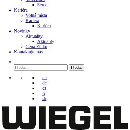
Sereď
Kariéra
Volná místa
Kariéra
Kariéra
Novinky
Aktuality
Aktuality
Cena Zinku
Kontaktujte nás
Vyhledávání
en
de
cz
fr
sk