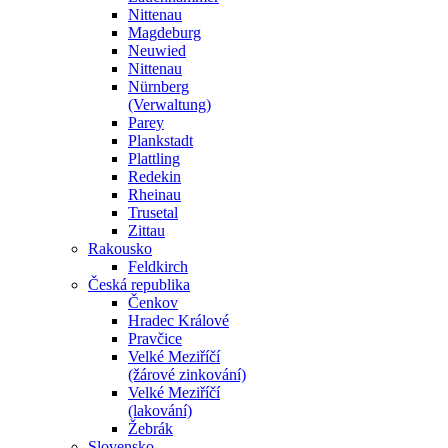
Nittenau
Magdeburg
Neuwied
Nittenau
Nürnberg
(Verwaltung)
Parey
Plankstadt
Plattling
Redekin
Rheinau
Trusetal
Zittau
Rakousko
Feldkirch
Česká republika
Čenkov
Hradec Králové
Pravčice
Velké Meziříčí
(žárové zinkování)
Velké Meziříčí
(lakování)
Žebrák
Slovensko