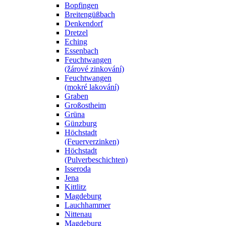
Bopfingen
Breitengüßbach
Denkendorf
Dretzel
Eching
Essenbach
Feuchtwangen
(žárové zinkování)
Feuchtwangen
(mokré lakování)
Graben
Großostheim
Grüna
Günzburg
Höchstadt
(Feuerverzinken)
Höchstadt
(Pulverbeschichten)
Isseroda
Jena
Kittlitz
Magdeburg
Lauchhammer
Nittenau
Magdeburg