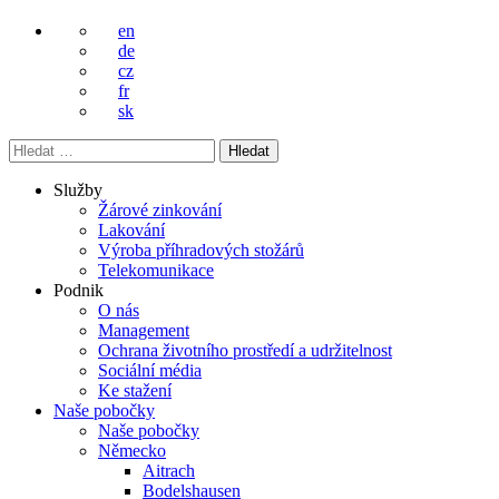
en
de
cz
fr
sk
Vyhledávání
Služby
Žárové zinkování
Lakování
Výroba příhradových stožárů
Telekomunikace
Podnik
O nás
Management
Ochrana životního prostředí a udržitelnost
Sociální média
Ke stažení
Naše pobočky
Naše pobočky
Německo
Aitrach
Bodelshausen