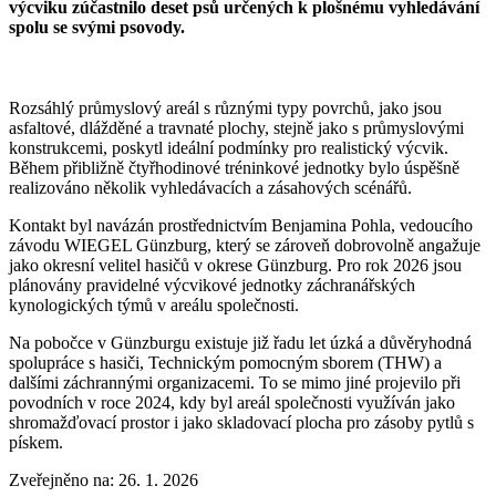
výcviku zúčastnilo deset psů určených k plošnému vyhledávání
spolu se svými psovody.
Rozsáhlý průmyslový areál s různými typy povrchů, jako jsou
asfaltové, dlážděné a travnaté plochy, stejně jako s průmyslovými
konstrukcemi, poskytl ideální podmínky pro realistický výcvik.
Během přibližně čtyřhodinové tréninkové jednotky bylo úspěšně
realizováno několik vyhledávacích a zásahových scénářů.
Kontakt byl navázán prostřednictvím Benjamina Pohla, vedoucího
závodu
WIEGEL
Günzburg, který se zároveň dobrovolně angažuje
jako okresní velitel hasičů v okrese Günzburg. Pro rok 2026 jsou
plánovány pravidelné výcvikové jednotky záchranářských
kynologických týmů v areálu společnosti.
Na pobočce v Günzburgu existuje již řadu let úzká a důvěryhodná
spolupráce s hasiči, Technickým pomocným sborem (THW) a
dalšími záchrannými organizacemi. To se mimo jiné projevilo při
povodních v roce 2024, kdy byl areál společnosti využíván jako
shromažďovací prostor i jako skladovací plocha pro zásoby pytlů s
pískem.
Zveřejněno na: 26. 1. 2026