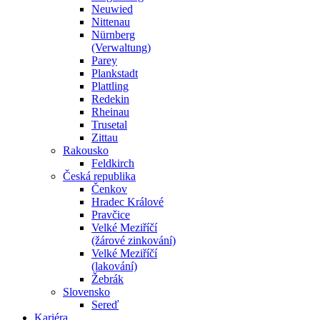
Neuwied
Nittenau
Nürnberg
(Verwaltung)
Parey
Plankstadt
Plattling
Redekin
Rheinau
Trusetal
Zittau
Rakousko
Feldkirch
Česká republika
Čenkov
Hradec Králové
Pravčice
Velké Meziříčí
(žárové zinkování)
Velké Meziříčí
(lakování)
Žebrák
Slovensko
Sereď
Kariéra