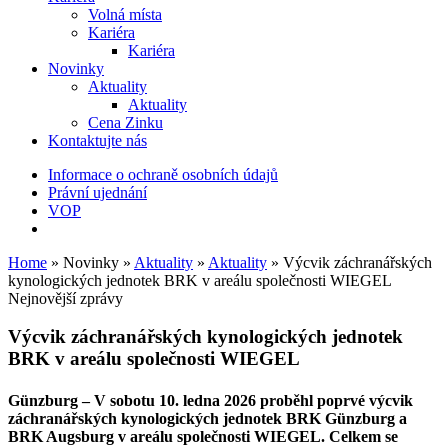
Volná místa
Kariéra
Kariéra
Novinky
Aktuality
Aktuality
Cena Zinku
Kontaktujte nás
Informace o ochraně osobních údajů
Právní ujednání
VOP
Home
»
Novinky
»
Aktuality
»
Aktuality
»
Výcvik záchranářských
kynologických jednotek BRK v areálu společnosti WIEGEL
Nejnovější zprávy
Výcvik záchranářských kynologických jednotek
BRK v areálu společnosti
WIEGEL
Günzburg
– V sobotu 10. ledna 2026 proběhl poprvé výcvik
záchranářských kynologických jednotek BRK Günzburg a
BRK Augsburg v areálu společnosti
WIEGEL
. Celkem se