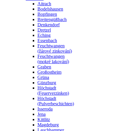
Aitrach
Bodelshausen
Bopfingen
Breitengüßbach
Denkendorf
Dretzel
Eching
Essenbach
Feuchtwangen
(žárové zinkování)
Feuchtwangen
(mokré lakování)
Graben
Großostheim
Grüna
Günzburg
Höchstadt
(Feuerverzinken)
Höchstadt
(Pulverbeschichten)
Isseroda
Jena
Kittlitz
Magdeburg
Lauchhammer