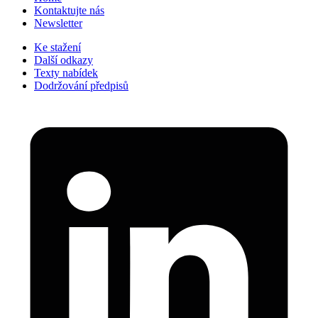
Kontaktujte nás
Newsletter
Ke stažení
Další odkazy
Texty nabídek
Dodržování předpisů