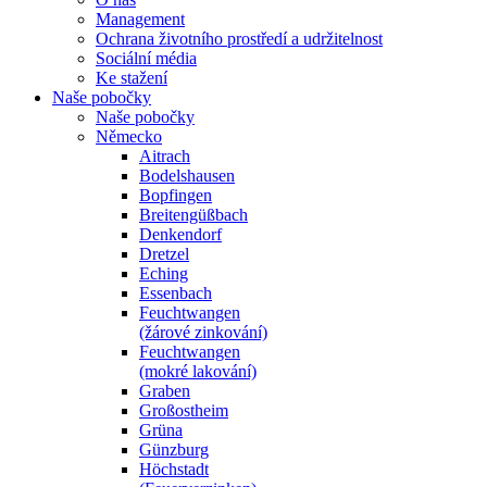
Management
Ochrana životního prostředí a udržitelnost
Sociální média
Ke stažení
Naše pobočky
Naše pobočky
Německo
Aitrach
Bodelshausen
Bopfingen
Breitengüßbach
Denkendorf
Dretzel
Eching
Essenbach
Feuchtwangen
(žárové zinkování)
Feuchtwangen
(mokré lakování)
Graben
Großostheim
Grüna
Günzburg
Höchstadt