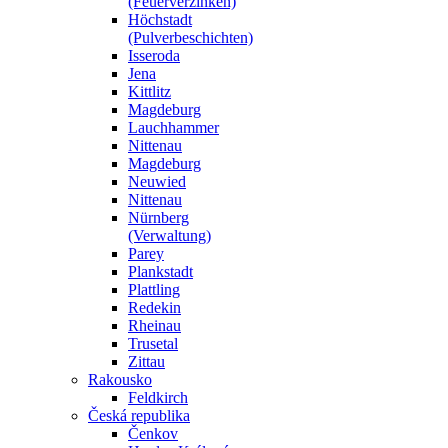
(Feuerverzinken)
Höchstadt
(Pulverbeschichten)
Isseroda
Jena
Kittlitz
Magdeburg
Lauchhammer
Nittenau
Magdeburg
Neuwied
Nittenau
Nürnberg
(Verwaltung)
Parey
Plankstadt
Plattling
Redekin
Rheinau
Trusetal
Zittau
Rakousko
Feldkirch
Česká republika
Čenkov