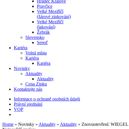
Hradec Králové
Pravčice
Velké Meziříčí
(žárové zinkování)
Velké Meziříčí
(lakování)
Žebrák
Slovensko
Sereď
Kariéra
Volná místa
Kariéra
Kariéra
Novinky
Aktuality
Aktuality
Cena Zinku
Kontaktujte nás
Informace o ochraně osobních údajů
Právní ujednání
VOP
Home
»
Novinky
»
Aktuality
»
Aktuality
»
Znovuotevření: WIEGEL P