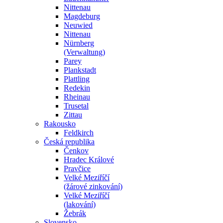
Nittenau
Magdeburg
Neuwied
Nittenau
Nürnberg
(Verwaltung)
Parey
Plankstadt
Plattling
Redekin
Rheinau
Trusetal
Zittau
Rakousko
Feldkirch
Česká republika
Čenkov
Hradec Králové
Pravčice
Velké Meziříčí
(žárové zinkování)
Velké Meziříčí
(lakování)
Žebrák
Slovensko