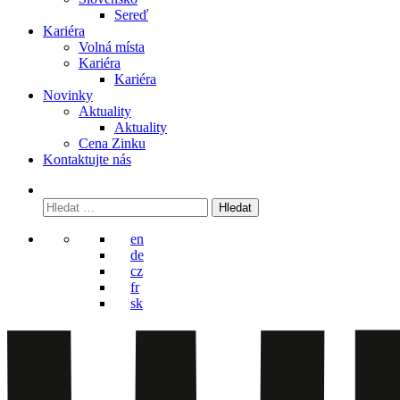
Sereď
Kariéra
Volná místa
Kariéra
Kariéra
Novinky
Aktuality
Aktuality
Cena Zinku
Kontaktujte nás
Vyhledávání
en
de
cz
fr
sk