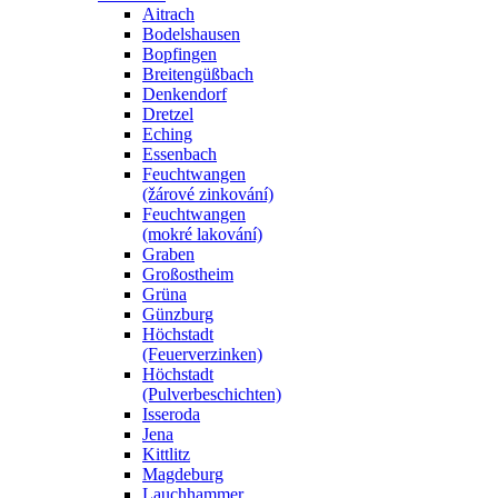
Aitrach
Bodelshausen
Bopfingen
Breitengüßbach
Denkendorf
Dretzel
Eching
Essenbach
Feuchtwangen
(žárové zinkování)
Feuchtwangen
(mokré lakování)
Graben
Großostheim
Grüna
Günzburg
Höchstadt
(Feuerverzinken)
Höchstadt
(Pulverbeschichten)
Isseroda
Jena
Kittlitz
Magdeburg
Lauchhammer