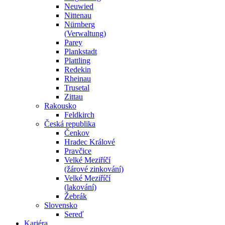
Neuwied
Nittenau
Nürnberg
(Verwaltung)
Parey
Plankstadt
Plattling
Redekin
Rheinau
Trusetal
Zittau
Rakousko
Feldkirch
Česká republika
Čenkov
Hradec Králové
Pravčice
Velké Meziříčí
(žárové zinkování)
Velké Meziříčí
(lakování)
Žebrák
Slovensko
Sereď
Kariéra