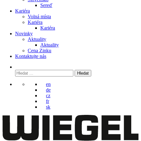
Sereď
Kariéra
Volná místa
Kariéra
Kariéra
Novinky
Aktuality
Aktuality
Cena Zinku
Kontaktujte nás
Vyhledávání
en
de
cz
fr
sk