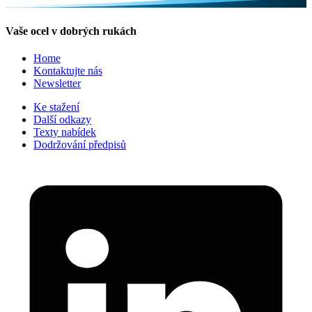
Vaše ocel v dobrých rukách
Home
Kontaktujte nás
Newsletter
Ke stažení
Další odkazy
Texty nabídek
Dodržování předpisů