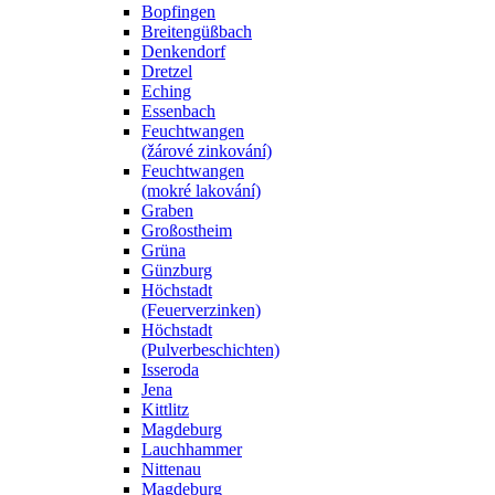
Bopfingen
Breitengüßbach
Denkendorf
Dretzel
Eching
Essenbach
Feuchtwangen
(žárové zinkování)
Feuchtwangen
(mokré lakování)
Graben
Großostheim
Grüna
Günzburg
Höchstadt
(Feuerverzinken)
Höchstadt
(Pulverbeschichten)
Isseroda
Jena
Kittlitz
Magdeburg
Lauchhammer
Nittenau
Magdeburg