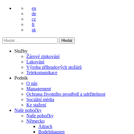
en
de
cz
fr
sk
Vyhledávání
Služby
Žárové zinkování
Lakování
Výroba příhradových stožárů
Telekomunikace
Podnik
O nás
Management
Ochrana životního prostředí a udržitelnost
Sociální média
Ke stažení
Naše pobočky
Naše pobočky
Německo
Aitrach
Bodelshausen