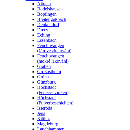
Aitrach
Bodelshausen
Bopfingen
Breitengüßbach
Denkendorf
Dretzel
Eching
Essenbach
Feuchtwangen
(žárové zinkování)
Feuchtwangen
(mokré lakování)
Graben
Großostheim
Grüna
Günzburg
Höchstadt
(Feuerverzinken)
Höchstadt
(Pulverbeschichten)
Isseroda
Jena
Kittlitz
Magdeburg
Lauchhammer