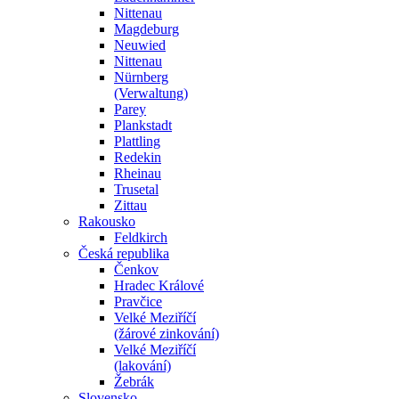
Nittenau
Magdeburg
Neuwied
Nittenau
Nürnberg
(Verwaltung)
Parey
Plankstadt
Plattling
Redekin
Rheinau
Trusetal
Zittau
Rakousko
Feldkirch
Česká republika
Čenkov
Hradec Králové
Pravčice
Velké Meziříčí
(žárové zinkování)
Velké Meziříčí
(lakování)
Žebrák
Slovensko