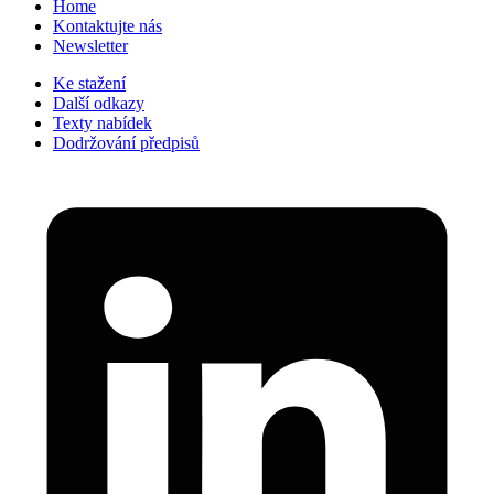
Home
Kontaktujte nás
Newsletter
Ke stažení
Další odkazy
Texty nabídek
Dodržování předpisů