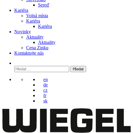
Sereď
Kariéra
Volná místa
Kariéra
Kariéra
Novinky
Aktuality
Aktuality
Cena Zinku
Kontaktujte nás
Vyhledávání
en
de
cz
fr
sk