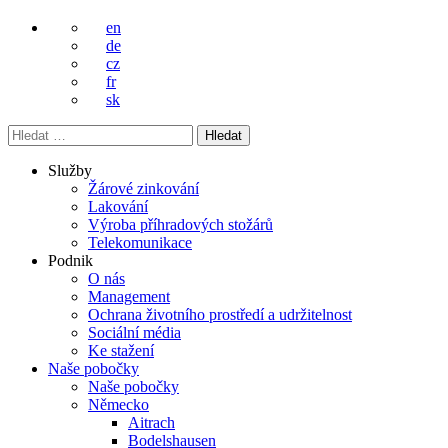
en
de
cz
fr
sk
Vyhledávání
Služby
Žárové zinkování
Lakování
Výroba příhradových stožárů
Telekomunikace
Podnik
O nás
Management
Ochrana životního prostředí a udržitelnost
Sociální média
Ke stažení
Naše pobočky
Naše pobočky
Německo
Aitrach
Bodelshausen