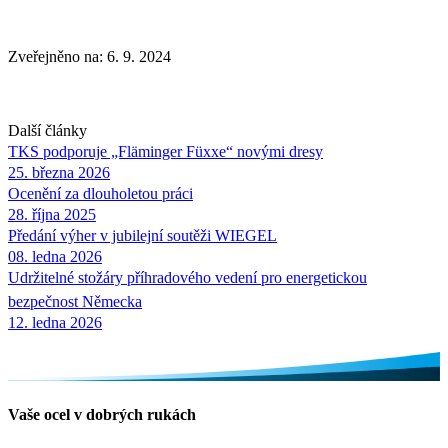
Zveřejněno na: 6. 9. 2024
Další články
TKS podporuje „Fläminger Füxxe“ novými dresy
25. března 2026
Ocenění za dlouholetou práci
28. října 2025
Předání výher v jubilejní soutěži
WIEGEL
08. ledna 2026
Udržitelné stožáry příhradového vedení pro energetickou
bezpečnost Německa
12. ledna 2026
Vaše ocel v dobrých rukách