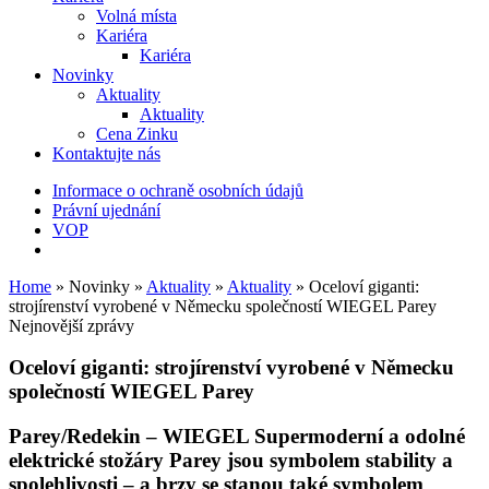
Volná místa
Kariéra
Kariéra
Novinky
Aktuality
Aktuality
Cena Zinku
Kontaktujte nás
Informace o ochraně osobních údajů
Právní ujednání
VOP
Home
»
Novinky
»
Aktuality
»
Aktuality
»
Oceloví giganti:
strojírenství vyrobené v Německu společností WIEGEL Parey
Nejnovější zprávy
Oceloví giganti: strojírenství vyrobené v Německu
společností
WIEGEL
Parey
Parey/Redekin
–
WIEGEL
Supermoderní a odolné
elektrické stožáry Parey jsou symbolem stability a
spolehlivosti – a brzy se stanou také symbolem