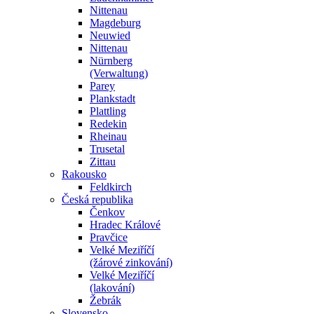
Nittenau
Magdeburg
Neuwied
Nittenau
Nürnberg
(Verwaltung)
Parey
Plankstadt
Plattling
Redekin
Rheinau
Trusetal
Zittau
Rakousko
Feldkirch
Česká republika
Čenkov
Hradec Králové
Pravčice
Velké Meziříčí
(žárové zinkování)
Velké Meziříčí
(lakování)
Žebrák
Slovensko