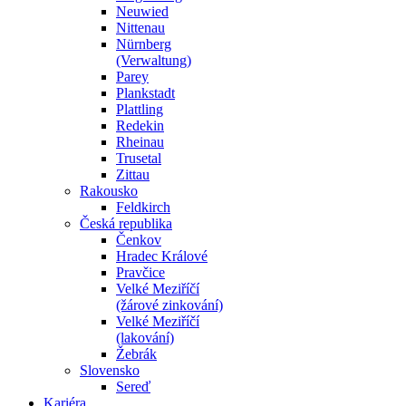
Neuwied
Nittenau
Nürnberg
(Verwaltung)
Parey
Plankstadt
Plattling
Redekin
Rheinau
Trusetal
Zittau
Rakousko
Feldkirch
Česká republika
Čenkov
Hradec Králové
Pravčice
Velké Meziříčí
(žárové zinkování)
Velké Meziříčí
(lakování)
Žebrák
Slovensko
Sereď
Kariéra