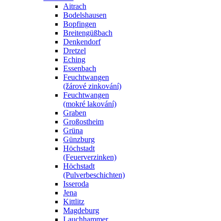
Aitrach
Bodelshausen
Bopfingen
Breitengüßbach
Denkendorf
Dretzel
Eching
Essenbach
Feuchtwangen
(žárové zinkování)
Feuchtwangen
(mokré lakování)
Graben
Großostheim
Grüna
Günzburg
Höchstadt
(Feuerverzinken)
Höchstadt
(Pulverbeschichten)
Isseroda
Jena
Kittlitz
Magdeburg
Lauchhammer