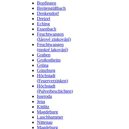
Bopfingen
Breitengüßbach
Denkendorf
Dretzel
Eching
Essenbach
Feuchtwangen
(žárové zinkování)
Feuchtwangen
(mokré lakování)
Graben
Großostheim
Grüna
Günzburg
Höchstadt
(Feuerverzinken)
Höchstadt
(Pulverbeschichten)
Isseroda
Jena
Kittlitz
Magdeburg
Lauchhammer
Nittenau
Magdeburg