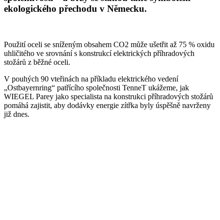
ekologického přechodu v Německu.
Použití oceli se sníženým obsahem CO2 může ušetřit až 75 % oxidu
uhličitého ve srovnání s konstrukcí elektrických příhradových
stožárů z běžné oceli.
V pouhých 90 vteřinách na příkladu elektrického vedení
„Ostbayernring“ patřícího společnosti TenneT ukážeme, jak
WIEGEL
Parey jako specialista na konstrukci příhradových stožárů
pomáhá zajistit, aby dodávky energie zítřka byly úspěšně navrženy
již dnes.