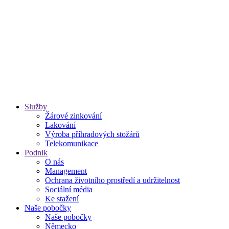
Služby
Žárové zinkování
Lakování
Výroba příhradových stožárů
Telekomunikace
Podnik
O nás
Management
Ochrana životního prostředí a udržitelnost
Sociální média
Ke stažení
Naše pobočky
Naše pobočky
Německo