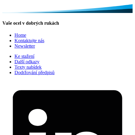
Vaše ocel v dobrých rukách
Home
Kontaktujte nás
Newsletter
Ke stažení
Další odkazy
Texty nabídek
Dodržování předpisů