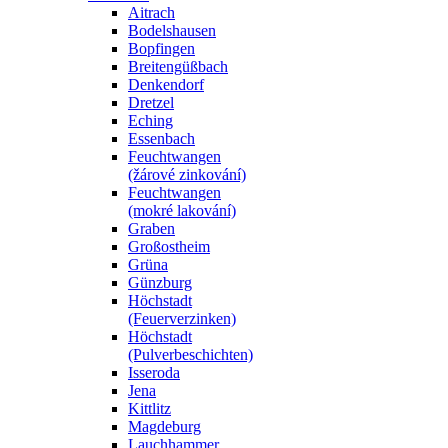
Aitrach
Bodelshausen
Bopfingen
Breitengüßbach
Denkendorf
Dretzel
Eching
Essenbach
Feuchtwangen
(žárové zinkování)
Feuchtwangen
(mokré lakování)
Graben
Großostheim
Grüna
Günzburg
Höchstadt
(Feuerverzinken)
Höchstadt
(Pulverbeschichten)
Isseroda
Jena
Kittlitz
Magdeburg
Lauchhammer