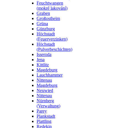
Feuchtwangen
(mokré lakování)
Graben
Großostheim
Grüna
Günzburg
Höchstadt
(Feuerverzinken)
Höchstadt
(Pulverbeschichten)
Isseroda
Jena
Kittlitz
Magdeburg
Lauchhammer
Nittenau
Magdeburg
Neuwied
Nittenau
Nürnberg
(Verwaltung)
Parey
Plankstadt
Plattling
Redekin