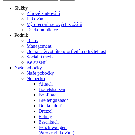
Služby
Žárové zinkování
Lakování
Výroba příhradových stožárů
Telekomunikace
Podnik
O nás
Management
Ochrana životního prostředí a udržitelnost
Sociální média
Ke stažení
Naše pobočky
Naše pobočky
Německo
Aitrach
Bodelshausen
Bopfingen
Breitengüßbach
Denkendorf
Dretzel
Eching
Essenbach
Feuchtwangen
(žárové zinkování)