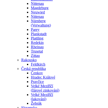
Nittenau
Magdeburg
Neuwied
Nittenau
Nürnberg
(Verwaltung)
Parey
Plankstadt
Plattling
Redekin
Rheinau
Trusetal
Zittau
Rakousko
Feldkirch
Česká republika
Čenkov
Hradec Králové
Pravčice
Velké Meziříčí
(žárové zinkování)
Velké Meziříčí
(lakování)
Žebrák
Slovensko