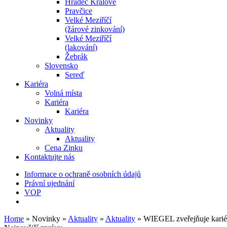
Hradec Králové
Pravčice
Velké Meziříčí
(žárové zinkování)
Velké Meziříčí
(lakování)
Žebrák
Slovensko
Sereď
Kariéra
Volná místa
Kariéra
Kariéra
Novinky
Aktuality
Aktuality
Cena Zinku
Kontaktujte nás
Informace o ochraně osobních údajů
Právní ujednání
VOP
Home
»
Novinky
»
Aktuality
»
Aktuality
»
WIEGEL zveřejňuje kariérn