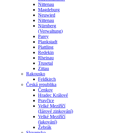
Nittenau
Magdeburg
Neuwied
Nittenau
Nürnberg
(Verwaltung)
Parey
Plankstadt
Plattling
Redekin
Rheinau
Trusetal
Zittau
Rakousko
Feldkirch
Česká republika
Čenkov
Hradec Králové
Pravčice
Velké Meziříčí
(žárové zinkování)
Velké Meziříčí
(lakování)
Žebrák
Slovensko