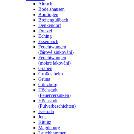
Aitrach
Bodelshausen
Bopfingen
Breitengüßbach
Denkendorf
Dretzel
Eching
Essenbach
Feuchtwangen
(žárové zinkování)
Feuchtwangen
(mokré lakování)
Graben
Großostheim
Grüna
Günzburg
Höchstadt
(Feuerverzinken)
Höchstadt
(Pulverbeschichten)
Isseroda
Jena
Kittlitz
Magdeburg
Lauchhammer