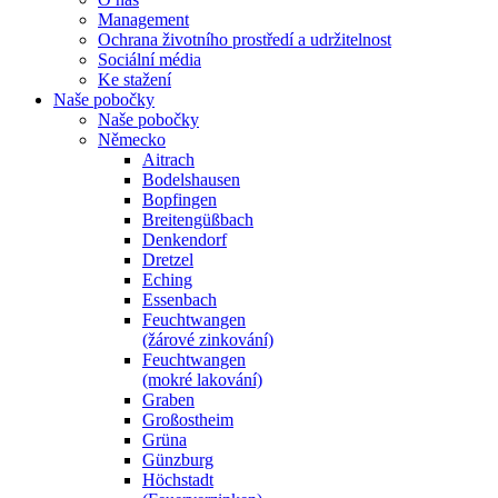
Management
Ochrana životního prostředí a udržitelnost
Sociální média
Ke stažení
Naše pobočky
Naše pobočky
Německo
Aitrach
Bodelshausen
Bopfingen
Breitengüßbach
Denkendorf
Dretzel
Eching
Essenbach
Feuchtwangen
(žárové zinkování)
Feuchtwangen
(mokré lakování)
Graben
Großostheim
Grüna
Günzburg
Höchstadt