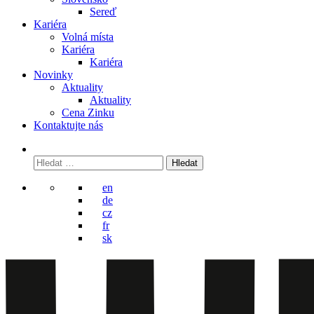
Sereď
Kariéra
Volná místa
Kariéra
Kariéra
Novinky
Aktuality
Aktuality
Cena Zinku
Kontaktujte nás
Vyhledávání
en
de
cz
fr
sk