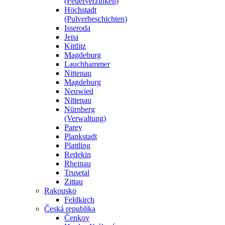
(Feuerverzinken)
Höchstadt
(Pulverbeschichten)
Isseroda
Jena
Kittlitz
Magdeburg
Lauchhammer
Nittenau
Magdeburg
Neuwied
Nittenau
Nürnberg
(Verwaltung)
Parey
Plankstadt
Plattling
Redekin
Rheinau
Trusetal
Zittau
Rakousko
Feldkirch
Česká republika
Čenkov