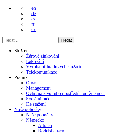
en
de
cz
fr
sk
Vyhledávání
Služby
Žárové zinkování
Lakování
Výroba příhradových stožárů
Telekomunikace
Podnik
O nás
Management
Ochrana životního prostředí a udržitelnost
Sociální média
Ke stažení
Naše pobočky
Naše pobočky
Německo
Aitrach
Bodelshausen