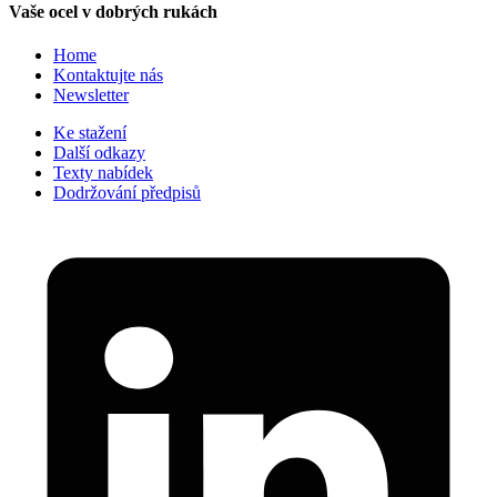
Vaše ocel v dobrých rukách
Home
Kontaktujte nás
Newsletter
Ke stažení
Další odkazy
Texty nabídek
Dodržování předpisů