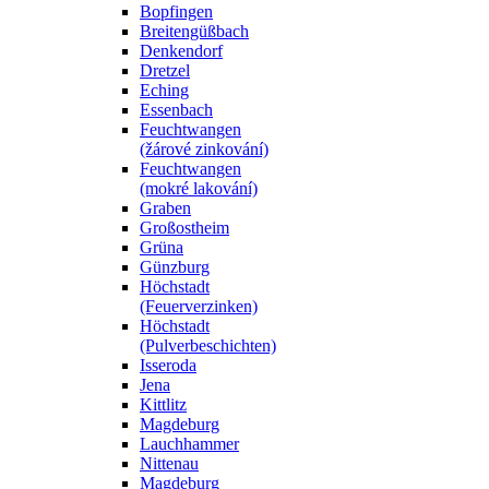
Bopfingen
Breitengüßbach
Denkendorf
Dretzel
Eching
Essenbach
Feuchtwangen
(žárové zinkování)
Feuchtwangen
(mokré lakování)
Graben
Großostheim
Grüna
Günzburg
Höchstadt
(Feuerverzinken)
Höchstadt
(Pulverbeschichten)
Isseroda
Jena
Kittlitz
Magdeburg
Lauchhammer
Nittenau
Magdeburg