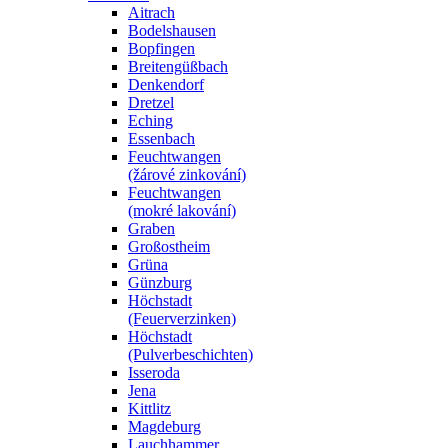
Aitrach
Bodelshausen
Bopfingen
Breitengüßbach
Denkendorf
Dretzel
Eching
Essenbach
Feuchtwangen
(žárové zinkování)
Feuchtwangen
(mokré lakování)
Graben
Großostheim
Grüna
Günzburg
Höchstadt
(Feuerverzinken)
Höchstadt
(Pulverbeschichten)
Isseroda
Jena
Kittlitz
Magdeburg
Lauchhammer