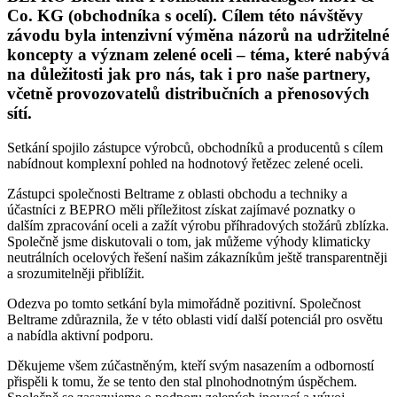
Co. KG (obchodníka s ocelí). Cílem této návštěvy
závodu byla intenzivní výměna názorů na udržitelné
koncepty a význam zelené oceli – téma, které nabývá
na důležitosti jak pro nás, tak i pro naše partnery,
včetně provozovatelů distribučních a přenosových
sítí.
Setkání spojilo zástupce výrobců, obchodníků a producentů s cílem
nabídnout komplexní pohled na hodnotový řetězec zelené oceli.
Zástupci společnosti Beltrame z oblasti obchodu a techniky a
účastníci z BEPRO měli příležitost získat zajímavé poznatky o
dalším zpracování oceli a zažít výrobu příhradových stožárů zblízka.
Společně jsme diskutovali o tom, jak můžeme výhody klimaticky
neutrálních ocelových řešení našim zákazníkům ještě transparentněji
a srozumitelněji přiblížit.
Odezva po tomto setkání byla mimořádně pozitivní. Společnost
Beltrame zdůraznila, že v této oblasti vidí další potenciál pro osvětu
a nabídla aktivní podporu.
Děkujeme všem zúčastněným, kteří svým nasazením a odborností
přispěli k tomu, že se tento den stal plnohodnotným úspěchem.