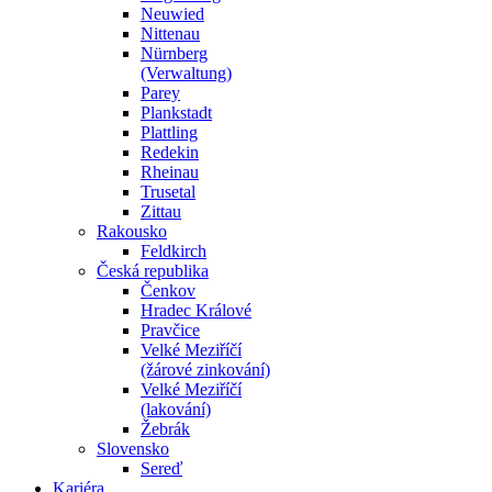
Neuwied
Nittenau
Nürnberg
(Verwaltung)
Parey
Plankstadt
Plattling
Redekin
Rheinau
Trusetal
Zittau
Rakousko
Feldkirch
Česká republika
Čenkov
Hradec Králové
Pravčice
Velké Meziříčí
(žárové zinkování)
Velké Meziříčí
(lakování)
Žebrák
Slovensko
Sereď
Kariéra