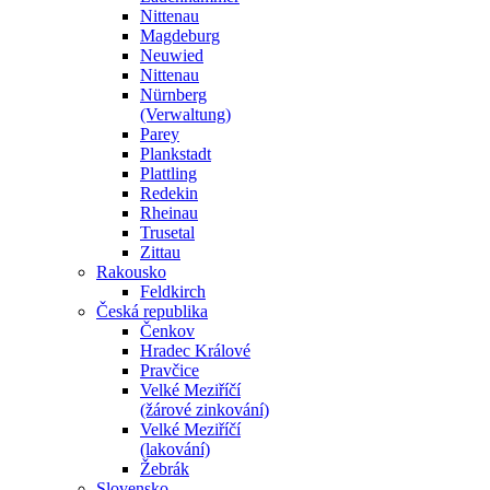
Nittenau
Magdeburg
Neuwied
Nittenau
Nürnberg
(Verwaltung)
Parey
Plankstadt
Plattling
Redekin
Rheinau
Trusetal
Zittau
Rakousko
Feldkirch
Česká republika
Čenkov
Hradec Králové
Pravčice
Velké Meziříčí
(žárové zinkování)
Velké Meziříčí
(lakování)
Žebrák
Slovensko