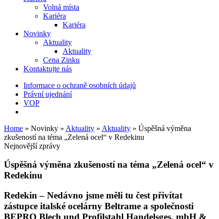
Volná místa
Kariéra
Kariéra
Novinky
Aktuality
Aktuality
Cena Zinku
Kontaktujte nás
Informace o ochraně osobních údajů
Právní ujednání
VOP
Home
»
Novinky
»
Aktuality
»
Aktuality
»
Úspěšná výměna
zkušeností na téma „Zelená ocel“ v Redekinu
Nejnovější zprávy
Úspěšná výměna zkušeností na téma „Zelená ocel“ v
Redekinu
Redekin
– Nedávno jsme měli tu čest přivítat
zástupce italské ocelárny Beltrame a společnosti
BEPRO Blech und Profilstahl Handelsges. mbH &