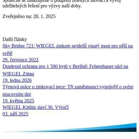
Společně se zasazujeme o podporu zelených inovací a vývoj
udržitelných řešení pro výzvy naší doby.
Zveřejněno na: 28. 1. 2025
Další články
Sky Bridge 721:
WIEGEL
zinkuje nejdelší visutý most pro pěší na
světě
29. července 2022
Duplexní ochrana pro 1 500 bytů v Berlíně: Felgenhauer sází na
WIEGEL
Zittau
19. ledna 2026
Týmová práce u zinkovací pece: Tři zaměstnanci vyprávějí o svém
pracovním dni
19. května 2025
WIEGEL
Kittlitz slaví 30. Výročí
03. září 2025