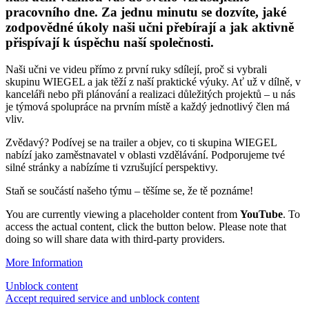
pracovního dne. Za jednu minutu se dozvíte, jaké
zodpovědné úkoly naši učni přebírají a jak aktivně
přispívají k úspěchu naší společnosti.
Naši učni ve videu přímo z první ruky sdílejí, proč si vybrali
skupinu
WIEGEL
a jak těží z naší praktické výuky. Ať už v dílně, v
kanceláři nebo při plánování a realizaci důležitých projektů – u nás
je týmová spolupráce na prvním místě a každý jednotlivý člen má
vliv.
Zvědavý? Podívej se na trailer a objev, co ti skupina
WIEGEL
nabízí jako zaměstnavatel v oblasti vzdělávání. Podporujeme tvé
silné stránky a nabízíme ti vzrušující perspektivy.
Staň se součástí našeho týmu – těšíme se, že tě poznáme!
You are currently viewing a placeholder content from
YouTube
. To
access the actual content, click the button below. Please note that
doing so will share data with third-party providers.
More Information
Unblock content
Accept required service and unblock content