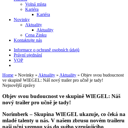
Volná místa
Kariéra
Kariéra
Novinky
Aktuality
Aktuality
Cena Zinku
Kontaktujte nás
Informace o ochraně osobních údajů
Právní ujednání
VOP
Home
»
Novinky
»
Aktuality
»
Aktuality
»
Objev svou budoucnost
ve skupině WIEGEL: Náš nový trailer pro učně je tady!
Nejnovější zprávy
Objev svou budoucnost ve skupině
WIEGEL
: Náš
nový trailer pro učně je tady!
Norimberk
– Skupina
WIEGEL
ukazuje, co čeká na
mladé talenty u nás. V našem zbrusu novém traileru
naši učni vezmou vás do svého vzrušujícího