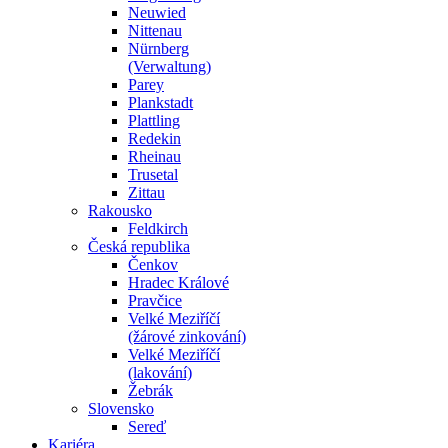
Neuwied
Nittenau
Nürnberg
(Verwaltung)
Parey
Plankstadt
Plattling
Redekin
Rheinau
Trusetal
Zittau
Rakousko
Feldkirch
Česká republika
Čenkov
Hradec Králové
Pravčice
Velké Meziříčí
(žárové zinkování)
Velké Meziříčí
(lakování)
Žebrák
Slovensko
Sereď
Kariéra