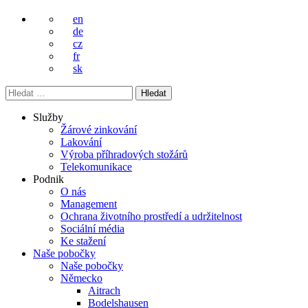
en
de
cz
fr
sk
Vyhledávání
Služby
Žárové zinkování
Lakování
Výroba příhradových stožárů
Telekomunikace
Podnik
O nás
Management
Ochrana životního prostředí a udržitelnost
Sociální média
Ke stažení
Naše pobočky
Naše pobočky
Německo
Aitrach
Bodelshausen