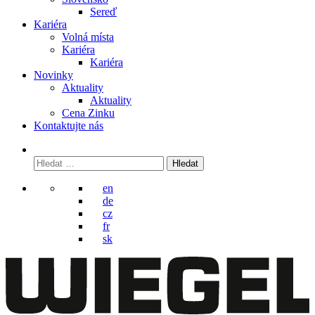
Sereď
Kariéra
Volná místa
Kariéra
Kariéra
Novinky
Aktuality
Aktuality
Cena Zinku
Kontaktujte nás
Vyhledávání
en
de
cz
fr
sk