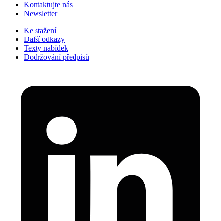
Kontaktujte nás
Newsletter
Ke stažení
Další odkazy
Texty nabídek
Dodržování předpisů