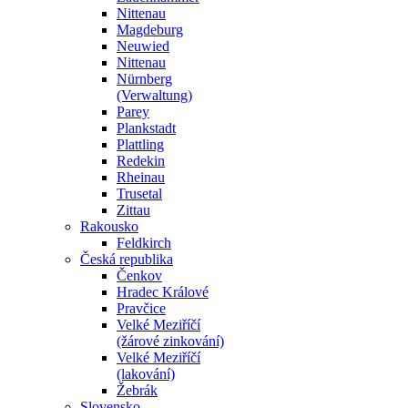
Nittenau
Magdeburg
Neuwied
Nittenau
Nürnberg
(Verwaltung)
Parey
Plankstadt
Plattling
Redekin
Rheinau
Trusetal
Zittau
Rakousko
Feldkirch
Česká republika
Čenkov
Hradec Králové
Pravčice
Velké Meziříčí
(žárové zinkování)
Velké Meziříčí
(lakování)
Žebrák
Slovensko