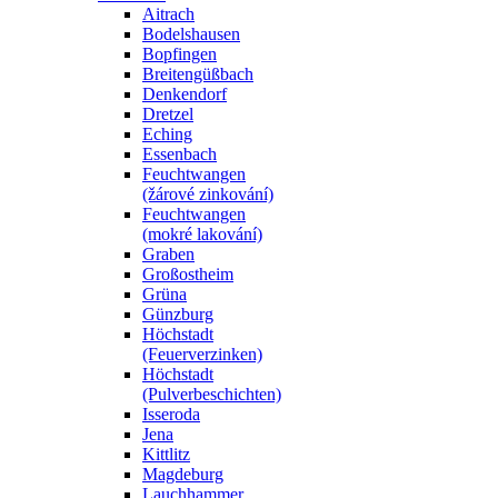
Aitrach
Bodelshausen
Bopfingen
Breitengüßbach
Denkendorf
Dretzel
Eching
Essenbach
Feuchtwangen
(žárové zinkování)
Feuchtwangen
(mokré lakování)
Graben
Großostheim
Grüna
Günzburg
Höchstadt
(Feuerverzinken)
Höchstadt
(Pulverbeschichten)
Isseroda
Jena
Kittlitz
Magdeburg
Lauchhammer