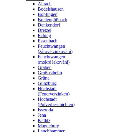
Aitrach
Bodelshausen
Bopfingen
Breitengüßbach
Denkendorf
Dretzel
Eching
Essenbach
Feuchtwangen
(žárové zinkování)
Feuchtwangen
(mokré lakování)
Graben
Großostheim
Grüna
Günzburg
Höchstadt
(Feuerverzinken)
Höchstadt
(Pulverbeschichten)
Isseroda
Jena
Kittlitz
Magdeburg
Lauchhammer