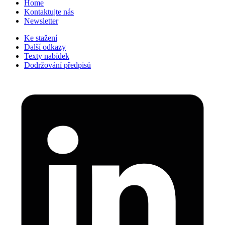
Home
Kontaktujte nás
Newsletter
Ke stažení
Další odkazy
Texty nabídek
Dodržování předpisů