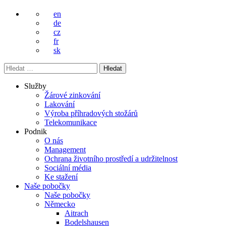
en
de
cz
fr
sk
Vyhledávání
Služby
Žárové zinkování
Lakování
Výroba příhradových stožárů
Telekomunikace
Podnik
O nás
Management
Ochrana životního prostředí a udržitelnost
Sociální média
Ke stažení
Naše pobočky
Naše pobočky
Německo
Aitrach
Bodelshausen