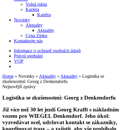
Volná místa
Kariéra
Kariéra
Novinky
Aktuality
Aktuality
Cena Zinku
Kontaktujte nás
Informace o ochraně osobních údajů
Právní ujednání
VOP
Home
»
Novinky
»
Aktuality
»
Aktuality
»
Logistika se
zkušenostmi: Georg z Denkendorfu
Nejnovější zprávy
Logistika se zkušenostmi: Georg z Denkendorfu
Již více než 30 let jezdí Georg Krafft s nákladním
vozem pro
WIEGEL
Denkendorf. Jeho úkol:
vyzvedávat ocel, udržovat kontakt se zákazníky,
koordinovat trasy – a zajistit, aby vše probíhalo