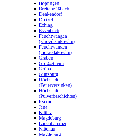
Bopfingen
Breitengüßbach
Denkendorf
Dretzel
Eching
Essenbach
Feuchtwangen
(žárové zinkování)
Feuchtwangen
(mokré lakování)
Graben
Großostheim
Grüna
Günzburg
Höchstadt
(Feuerverzinken)
Höchstadt
(Pulverbeschichten)
Isseroda
Jena
Kittlitz
Magdeburg
Lauchhammer
Nittenau
Magdeburg