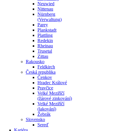
Neuwied
Nittenau
Nürnberg
(Verwaltung)
Parey
Plankstadt
Plattling
Redekin
Rheinau
Trusetal
Zittau
Rakousko
Feldkirch
Česká republika
Čenkov
Hradec Králové
Pravčice
Velké Meziříčí
(žárové zinkování)
Velké Meziříčí
(lakování)
Žebrák
Slovensko
Sereď
Kariéra