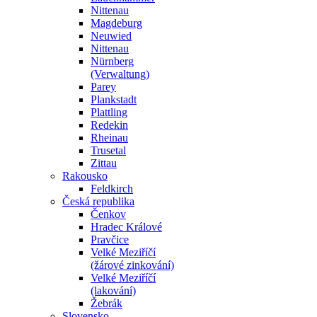
Nittenau
Magdeburg
Neuwied
Nittenau
Nürnberg
(Verwaltung)
Parey
Plankstadt
Plattling
Redekin
Rheinau
Trusetal
Zittau
Rakousko
Feldkirch
Česká republika
Čenkov
Hradec Králové
Pravčice
Velké Meziříčí
(žárové zinkování)
Velké Meziříčí
(lakování)
Žebrák
Slovensko