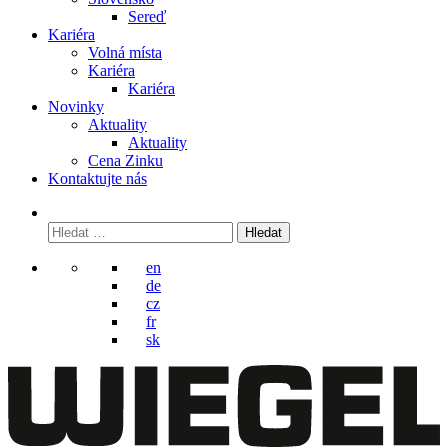
Sereď
Kariéra
Volná místa
Kariéra
Kariéra
Novinky
Aktuality
Aktuality
Cena Zinku
Kontaktujte nás
Vyhledávání
en
de
cz
fr
sk