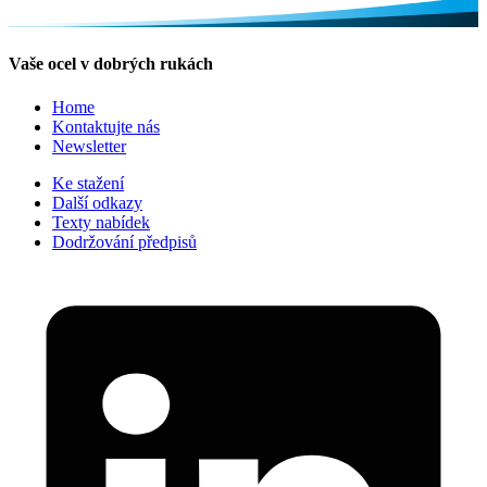
Vaše ocel v dobrých rukách
Home
Kontaktujte nás
Newsletter
Ke stažení
Další odkazy
Texty nabídek
Dodržování předpisů