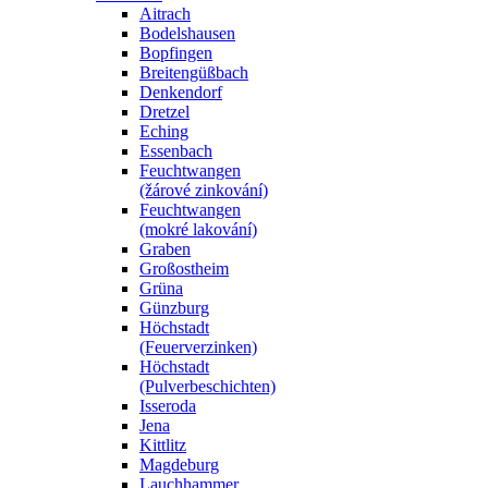
Aitrach
Bodelshausen
Bopfingen
Breitengüßbach
Denkendorf
Dretzel
Eching
Essenbach
Feuchtwangen
(žárové zinkování)
Feuchtwangen
(mokré lakování)
Graben
Großostheim
Grüna
Günzburg
Höchstadt
(Feuerverzinken)
Höchstadt
(Pulverbeschichten)
Isseroda
Jena
Kittlitz
Magdeburg
Lauchhammer