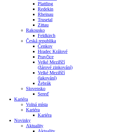
Plattling
Redekin
Rheinau
Trusetal
Zittau
Rakousko
Feldkirch
Česká republika
Čenkov
Hradec Králové
Pravčice
Velké Meziříčí
(žárové zinkování)
Velké Meziříčí
(lakování)
Žebrák
Slovensko
Sereď
Kariéra
Volná místa
Kariéra
Kariéra
Novinky
Aktuality
Aktuality