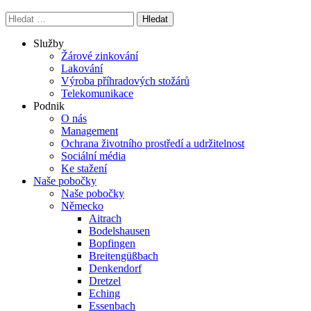
Vyhledávání
Služby
Žárové zinkování
Lakování
Výroba příhradových stožárů
Telekomunikace
Podnik
O nás
Management
Ochrana životního prostředí a udržitelnost
Sociální média
Ke stažení
Naše pobočky
Naše pobočky
Německo
Aitrach
Bodelshausen
Bopfingen
Breitengüßbach
Denkendorf
Dretzel
Eching
Essenbach