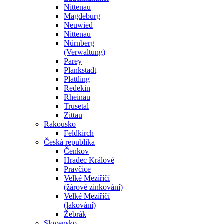
Nittenau
Magdeburg
Neuwied
Nittenau
Nürnberg
(Verwaltung)
Parey
Plankstadt
Plattling
Redekin
Rheinau
Trusetal
Zittau
Rakousko
Feldkirch
Česká republika
Čenkov
Hradec Králové
Pravčice
Velké Meziříčí
(žárové zinkování)
Velké Meziříčí
(lakování)
Žebrák
Slovensko