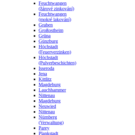
Feuchtwangen
(žárové zinkování)
Feuchtwangen
(mokré lakování)
Graben
Großostheim
Grüna
Günzburg
Höchstadt
(Feuerverzinken)
Höchstadt
(Pulverbeschichten)
Isseroda
Jena
Kittlitz
Magdeburg
Lauchhammer
Nittenau
Magdeburg
Neuwied
Nittenau
Nürnberg
(Verwaltung)
Parey
Plankstadt