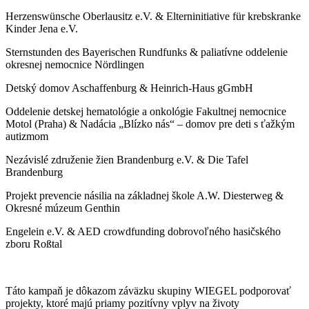
Herzenswünsche Oberlausitz e.V. & Elterninitiative für krebskranke
Kinder Jena e.V.
Sternstunden des Bayerischen Rundfunks & paliatívne oddelenie
okresnej nemocnice Nördlingen
Detský domov Aschaffenburg & Heinrich-Haus gGmbH
Oddelenie detskej hematológie a onkológie Fakultnej nemocnice
Motol (Praha) & Nadácia „Blízko nás“ – domov pre deti s ťažkým
autizmom
Nezávislé združenie žien Brandenburg e.V. & Die Tafel
Brandenburg
Projekt prevencie násilia na základnej škole A.W. Diesterweg &
Okresné múzeum Genthin
Engelein e.V. & AED crowdfunding dobrovoľného hasičského
zboru Roßtal
Táto kampaň je dôkazom záväzku skupiny
WIEGEL
podporovať
projekty, ktoré majú priamy pozitívny vplyv na životy