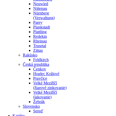
Neuwied
Nittenau
Nürnberg
(Verwaltung)
Parey
Plankstadt
Plattling
Redekin
Rheinau
Trusetal
Zittau
Rakúsko
Feldkirch
Česká republika
Čenkov
Hradec Králové
Pravčice
Velké Meziříčí
(žiarové zinkovanie)
Velké Meziříčí
(lakovanie)
Žebrák
Slovensko
Sereď
Kariéra