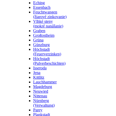
Eching
Essenbach
Feuchtwangen
(žiarové zinkovanie)
Vlhké steny
(mokré nanášanie)
Graben
Großostheim
Grüna
Günzburg
Höchstadt
(Feuerverzinken)
Höchstadt
(Pulverbeschichten)
Isseroda
Jena
Kittlitz
Lauchhammer
Magdeburg
Neuwied
Nittenau
Nürnberg
(Verwaltung)
Parey
Plankstadt