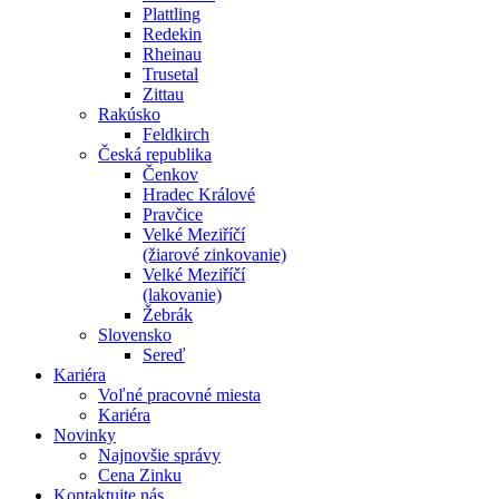
Plattling
Redekin
Rheinau
Trusetal
Zittau
Rakúsko
Feldkirch
Česká republika
Čenkov
Hradec Králové
Pravčice
Velké Meziříčí
(žiarové zinkovanie)
Velké Meziříčí
(lakovanie)
Žebrák
Slovensko
Sereď
Kariéra
Voľné pracovné miesta
Kariéra
Novinky
Najnovšie správy
Cena Zinku
Kontaktujte nás