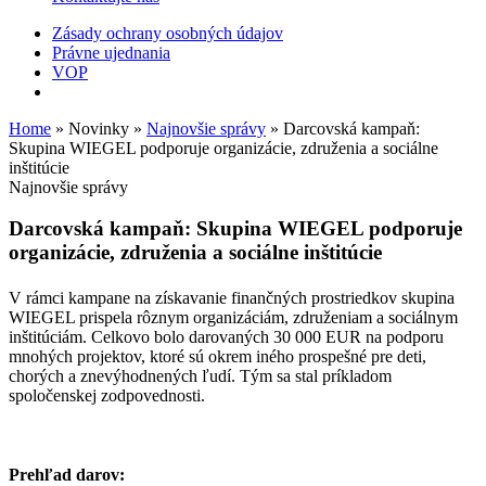
Zásady ochrany osobných údajov
Právne ujednania
VOP
Home
»
Novinky
»
Najnovšie správy
»
Darcovská kampaň:
Skupina WIEGEL podporuje organizácie, združenia a sociálne
inštitúcie
Najnovšie správy
Darcovská kampaň: Skupina
WIEGEL
podporuje
organizácie, združenia a sociálne inštitúcie
V rámci kampane na získavanie finančných prostriedkov skupina
WIEGEL
prispela rôznym organizáciám, združeniam a sociálnym
inštitúciám. Celkovo bolo darovaných 30 000 EUR na podporu
mnohých projektov, ktoré sú okrem iného prospešné pre deti,
chorých a znevýhodnených ľudí. Tým sa stal príkladom
spoločenskej zodpovednosti.
Prehľad darov: