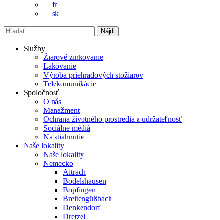
fr
sk
Hľadať:
Služby
Žiarové zinkovanie
Lakovanie
Výroba priehradových stožiarov
Telekomunikácie
Spoločnosť
O nás
Manažment
Ochrana životného prostredia a udržateľnosť
Sociálne médiá
Na stiahnutie
Naše lokality
Naše lokality
Nemecko
Aitrach
Bodelshausen
Bopfingen
Breitengüßbach
Denkendorf
Dretzel