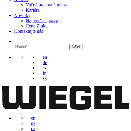
Voľné pracovné miesta
Kariéra
Novinky
Najnovšie správy
Cena Zinku
Kontaktujte nás
Hľadať:
en
de
cz
fr
sk
en
de
cz