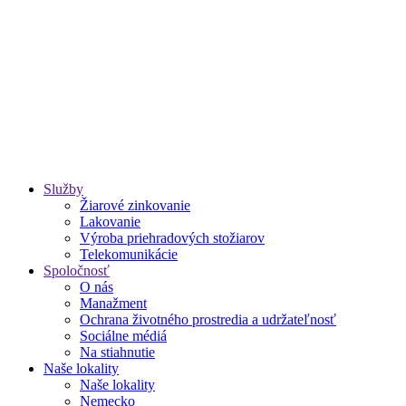
Služby
Žiarové zinkovanie
Lakovanie
Výroba priehradových stožiarov
Telekomunikácie
Spoločnosť
O nás
Manažment
Ochrana životného prostredia a udržateľnosť
Sociálne médiá
Na stiahnutie
Naše lokality
Naše lokality
Nemecko