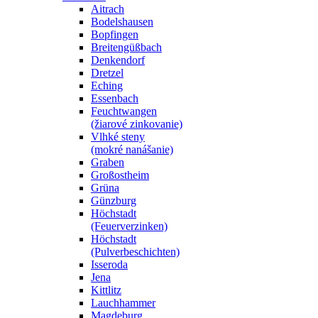
Aitrach
Bodelshausen
Bopfingen
Breitengüßbach
Denkendorf
Dretzel
Eching
Essenbach
Feuchtwangen
(žiarové zinkovanie)
Vlhké steny
(mokré nanášanie)
Graben
Großostheim
Grüna
Günzburg
Höchstadt
(Feuerverzinken)
Höchstadt
(Pulverbeschichten)
Isseroda
Jena
Kittlitz
Lauchhammer
Magdeburg