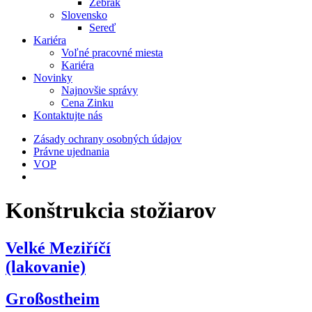
Žebrák
Slovensko
Sereď
Kariéra
Voľné pracovné miesta
Kariéra
Novinky
Najnovšie správy
Cena Zinku
Kontaktujte nás
Zásady ochrany osobných údajov
Právne ujednania
VOP
Konštrukcia stožiarov
Velké Meziříčí
(lakovanie)
Großostheim