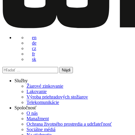
en
de
cz
fr
sk
Hľadať:
Služby
Žiarové zinkovanie
Lakovanie
Výroba priehradových stožiarov
Telekomunikácie
Spoločnosť
O nás
Manažment
Ochrana životného prostredia a udržateľnosť
Sociálne médiá
Na stiahnutie