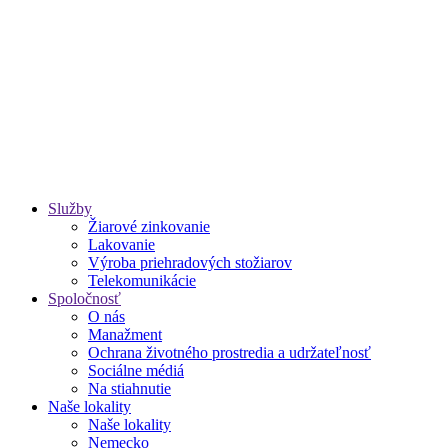
Služby
Žiarové zinkovanie
Lakovanie
Výroba priehradových stožiarov
Telekomunikácie
Spoločnosť
O nás
Manažment
Ochrana životného prostredia a udržateľnosť
Sociálne médiá
Na stiahnutie
Naše lokality
Naše lokality
Nemecko