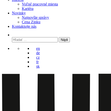
Voľné pracovné miesta
Kariéra
Novinky
Najnovšie správy
Cena Zinku
Kontaktujte nás
Hľadať:
en
de
cz
fr
sk