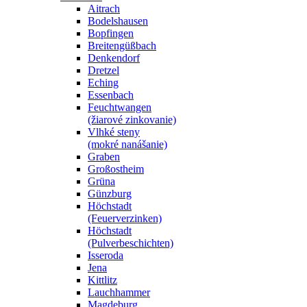
Aitrach
Bodelshausen
Bopfingen
Breitengüßbach
Denkendorf
Dretzel
Eching
Essenbach
Feuchtwangen
(žiarové zinkovanie)
Vlhké steny
(mokré nanášanie)
Graben
Großostheim
Grüna
Günzburg
Höchstadt
(Feuerverzinken)
Höchstadt
(Pulverbeschichten)
Isseroda
Jena
Kittlitz
Lauchhammer
Magdeburg