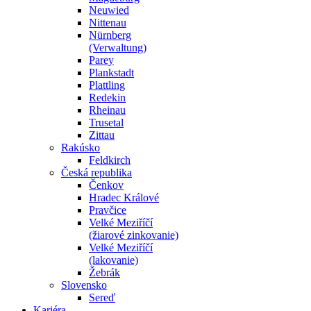
Neuwied
Nittenau
Nürnberg
(Verwaltung)
Parey
Plankstadt
Plattling
Redekin
Rheinau
Trusetal
Zittau
Rakúsko
Feldkirch
Česká republika
Čenkov
Hradec Králové
Pravčice
Velké Meziříčí
(žiarové zinkovanie)
Velké Meziříčí
(lakovanie)
Žebrák
Slovensko
Sereď
Kariéra