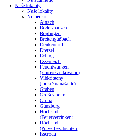
Naše lokality
Naše lokality
Nemecko
Aitrach
Bodelshausen
Bopfingen
Breitengüßbach
Denkendorf
Dretzel
Eching
Essenbach
Feuchtwangen
(žiarové zinkovanie)
Vlhké steny
(mokré nanášanie)
Graben
Großostheim
Grüna
Günzburg
Höchstadt
(Feuerverzinken)
Höchstadt
(Pulverbeschichten)
Isseroda