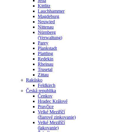
Jena
Kittlitz
Lauchhammer
Magdeburg
Neuwied
Nittenau
Nürnberg
(Verwaltung)
Parey
Plankstadt
Plattling
Redekin
Rheinau
Trusetal
Zittau
Rakúsko
Feldkirch
Česká republika
Čenkov
Hradec Králové
Pravčice
Velké Meziříčí
(žiarové zinkovanie)
Velké Meziříčí
(lakovanie)