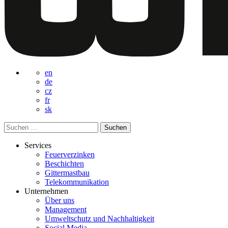
en
de
cz
fr
sk
Suchen
nach:
Services
Feuerverzinken
Beschichten
Gittermastbau
Telekommunikation
Unternehmen
Über uns
Management
Umweltschutz und Nachhaltigkeit
Social Media