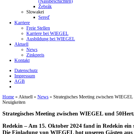
(Nassbeschichten)
Žebrák
Slowakei
Sereď
Karriere
Freie Stellen
Karriere bei
WIEGEL
Ausbildung bei
WIEGEL
Aktuell
News
Zinkpreis
Kontakt
Datenschutz
Impressum
AGB
Home
»
Aktuell
»
News
»
Strategisches Meeting zwischen WIEGEL u
Neuigkeiten
Strategisches Meeting zwischen
WIEGEL
und 50Hertz
Redekin
–
Am 15. Oktober 2024 fand in Redekin ein 
Die Einladung von
WIEGEL
bot unseren Gästen aus 