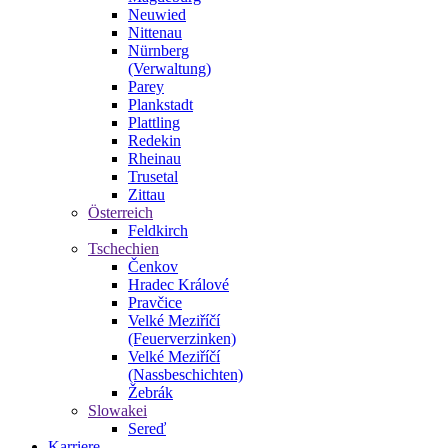
Neuwied
Nittenau
Nürnberg
(Verwaltung)
Parey
Plankstadt
Plattling
Redekin
Rheinau
Trusetal
Zittau
Österreich
Feldkirch
Tschechien
Čenkov
Hradec Králové
Pravčice
Velké Meziříčí
(Feuerverzinken)
Velké Meziříčí
(Nassbeschichten)
Žebrák
Slowakei
Sereď
Karriere