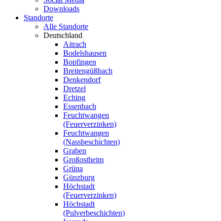
Downloads
Standorte
Alle Standorte
Deutschland
Aitrach
Bodelshausen
Bopfingen
Breitengüßbach
Denkendorf
Dretzel
Eching
Essenbach
Feuchtwangen
(Feuerverzinken)
Feuchtwangen
(Nassbeschichten)
Graben
Großostheim
Grüna
Günzburg
Höchstadt
(Feuerverzinken)
Höchstadt
(Pulverbeschichten)