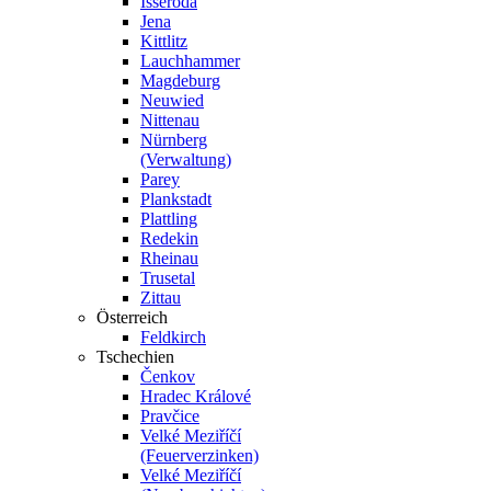
Isseroda
Jena
Kittlitz
Lauchhammer
Magdeburg
Neuwied
Nittenau
Nürnberg
(Verwaltung)
Parey
Plankstadt
Plattling
Redekin
Rheinau
Trusetal
Zittau
Österreich
Feldkirch
Tschechien
Čenkov
Hradec Králové
Pravčice
Velké Meziříčí
(Feuerverzinken)
Velké Meziříčí