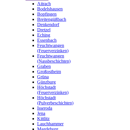
Aitrach
Bodelshausen
Bopfingen
Breitengüßbach
Denkendorf
Dretzel
Eching
Essenbach
Feuchtwangen
(Feuerverzinken)
Feuchtwangen
(Nassbeschichten)
Graben
Großostheim
Grüna
Günzburg
Höchstadt
(Feuerverzinken)
Höchstadt
(Pulverbeschichten)
Isseroda
Jena
Kittlitz
Lauchhammer
Magdeburg