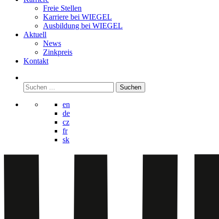
Freie Stellen
Karriere bei
WIEGEL
Ausbildung bei
WIEGEL
Aktuell
News
Zinkpreis
Kontakt
Suchen
nach:
en
de
cz
fr
sk