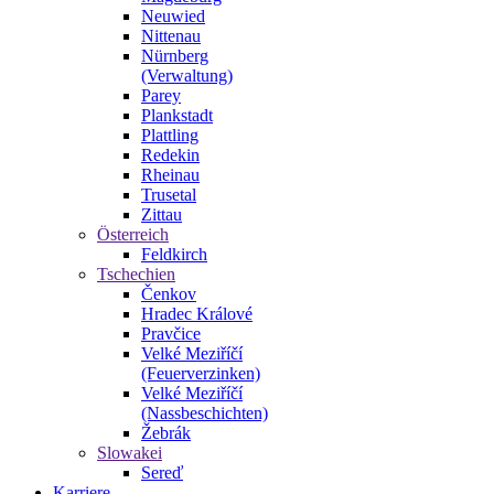
Neuwied
Nittenau
Nürnberg
(Verwaltung)
Parey
Plankstadt
Plattling
Redekin
Rheinau
Trusetal
Zittau
Österreich
Feldkirch
Tschechien
Čenkov
Hradec Králové
Pravčice
Velké Meziříčí
(Feuerverzinken)
Velké Meziříčí
(Nassbeschichten)
Žebrák
Slowakei
Sereď
Karriere