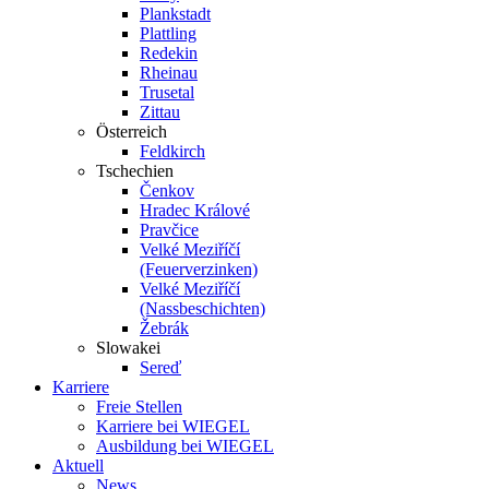
Plankstadt
Plattling
Redekin
Rheinau
Trusetal
Zittau
Österreich
Feldkirch
Tschechien
Čenkov
Hradec Králové
Pravčice
Velké Meziříčí
(Feuerverzinken)
Velké Meziříčí
(Nassbeschichten)
Žebrák
Slowakei
Sereď
Karriere
Freie Stellen
Karriere bei
WIEGEL
Ausbildung bei
WIEGEL
Aktuell
News