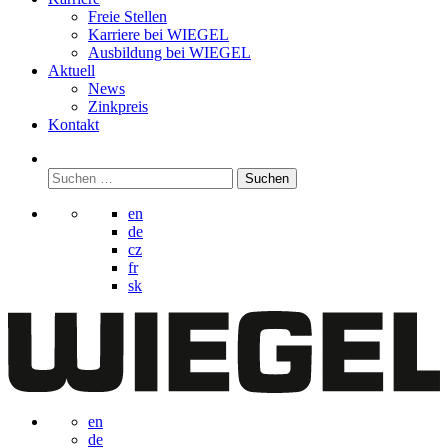
Freie Stellen
Karriere bei
WIEGEL
Ausbildung bei
WIEGEL
Aktuell
News
Zinkpreis
Kontakt
Suchen
nach:
en
de
cz
fr
sk
en
de