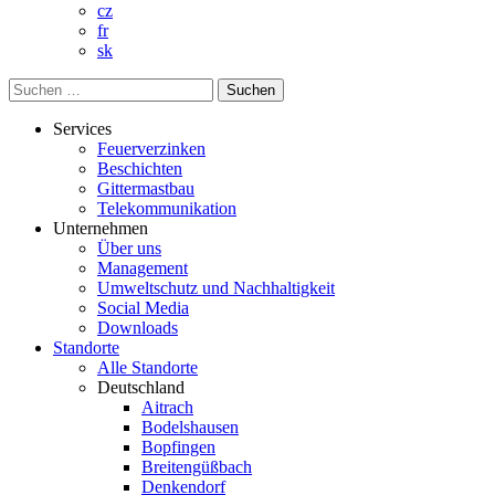
cz
fr
sk
Suchen
nach:
Services
Feuerverzinken
Beschichten
Gittermastbau
Telekommunikation
Unternehmen
Über uns
Management
Umweltschutz und Nachhaltigkeit
Social Media
Downloads
Standorte
Alle Standorte
Deutschland
Aitrach
Bodelshausen
Bopfingen
Breitengüßbach
Denkendorf