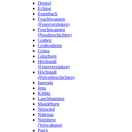
Dretzel
Eching
Essenbach
Feuchtwangen
(Feuerverzinken)
Feuchtwangen
(Nassbeschichten)
Graben
Großostheim
Grüna
Günzburg
Höchstadt
(Feuerverzinken)
Höchstadt
(Pulverbeschichten)
Isseroda
Jena
Kittlitz
Lauchhammer
Magdeburg
Neuwied
Nittenau
Nürnberg
(Verwaltung)
Parey