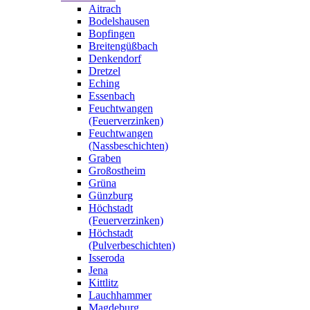
Aitrach
Bodelshausen
Bopfingen
Breitengüßbach
Denkendorf
Dretzel
Eching
Essenbach
Feuchtwangen
(Feuerverzinken)
Feuchtwangen
(Nassbeschichten)
Graben
Großostheim
Grüna
Günzburg
Höchstadt
(Feuerverzinken)
Höchstadt
(Pulverbeschichten)
Isseroda
Jena
Kittlitz
Lauchhammer
Magdeburg