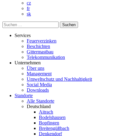
cz
fr
sk
Suchen
nach:
Services
Feuerverzinken
Beschichten
Gittermastbau
Telekommunikation
Unternehmen
Über uns
Management
Umweltschutz und Nachhaltigkeit
Social Media
Downloads
Standorte
Alle Standorte
Deutschland
Aitrach
Bodelshausen
Bopfingen
Breitengüßbach
Denkendorf