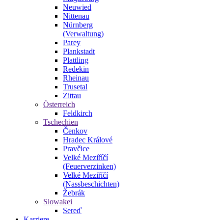
Neuwied
Nittenau
Nürnberg
(Verwaltung)
Parey
Plankstadt
Plattling
Redekin
Rheinau
Trusetal
Zittau
Österreich
Feldkirch
Tschechien
Čenkov
Hradec Králové
Pravčice
Velké Meziříčí
(Feuerverzinken)
Velké Meziříčí
(Nassbeschichten)
Žebrák
Slowakei
Sereď
Karriere