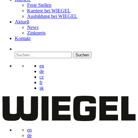
Freie Stellen
Karriere bei
WIEGEL
Ausbildung bei
WIEGEL
Aktuell
News
Zinkpreis
Kontakt
Suchen
nach:
en
de
cz
fr
sk
en
de