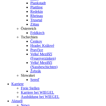
Plankstadt
Plattling
Redekin
Rheinau
Trusetal
Zittau
Österreich
Feldkirch
Tschechien
Čenkov
Hradec Králové
Pravčice
Velké Meziříčí
(Feuerverzinken)
Velké Meziříčí
(Nassbeschichten)
Žebrák
Slowakei
Sereď
Karriere
Freie Stellen
Karriere bei
WIEGEL
Ausbildung bei
WIEGEL
Aktuell
News