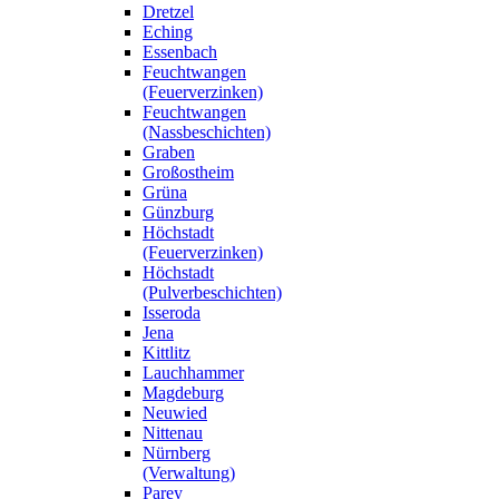
Dretzel
Eching
Essenbach
Feuchtwangen
(Feuerverzinken)
Feuchtwangen
(Nassbeschichten)
Graben
Großostheim
Grüna
Günzburg
Höchstadt
(Feuerverzinken)
Höchstadt
(Pulverbeschichten)
Isseroda
Jena
Kittlitz
Lauchhammer
Magdeburg
Neuwied
Nittenau
Nürnberg
(Verwaltung)
Parey