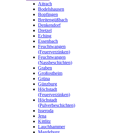
Aitrach
Bodelshausen
Bopfingen
Breitengüßbach
Denkendorf
Dretzel
Eching
Essenbach
Feuchtwangen
(Feuerverzinken)
Feuchtwangen
(Nassbeschichten)
Graben
Großostheim
Grüna
Günzburg
Höchstadt
(Feuerverzinken)
Höchstadt
(Pulverbeschichten)
Isseroda
Jena
Kittlitz
Lauchhammer
Magdeburg