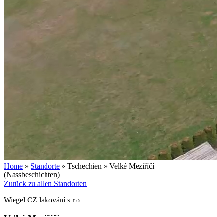
Home
»
Standorte
»
Tschechien
»
Velké Meziříčí
(Nassbeschichten)
Zurück zu allen Standorten
Wiegel
CZ lakování s.r.o.