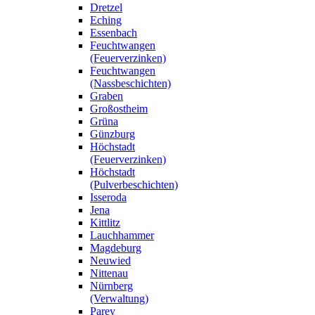
Dretzel
Eching
Essenbach
Feuchtwangen
(Feuerverzinken)
Feuchtwangen
(Nassbeschichten)
Graben
Großostheim
Grüna
Günzburg
Höchstadt
(Feuerverzinken)
Höchstadt
(Pulverbeschichten)
Isseroda
Jena
Kittlitz
Lauchhammer
Magdeburg
Neuwied
Nittenau
Nürnberg
(Verwaltung)
Parey