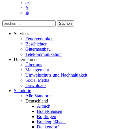
cz
fr
sk
Suchen
nach:
Services
Feuerverzinken
Beschichten
Gittermastbau
Telekommunikation
Unternehmen
Über uns
Management
Umweltschutz und Nachhaltigkeit
Social Media
Downloads
Standorte
Alle Standorte
Deutschland
Aitrach
Bodelshausen
Bopfingen
Breitengüßbach
Denkendorf