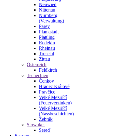
Neuwied
Nittenau
Nürnberg
(Verwaltung)
Parey
Plankstadt
Plattling
Redekin
Rheinau
Trusetal
Zittau
Österreich
Feldkirch
Tschechien
Čenkov
Hradec Králové
Pravčice
Velké Meziříčí
(Feuerverzinken)
Velké Meziříčí
(Nassbeschichten)
Žebrák
Slowakei
Sereď
Karriere