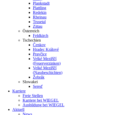
Plankstadt
Plattling
Redekin
Rheinau
Trusetal
Zittau
Österreich
Feldkirch
Tschechien
Čenkov
Hradec Králové
Pravčice
Velké Meziříčí
(Feuerverzinken)
Velké Meziříčí
(Nassbeschichten)
Žebrák
Slowakei
Sereď
Karriere
Freie Stellen
Karriere bei
WIEGEL
Ausbildung bei
WIEGEL
Aktuell
News