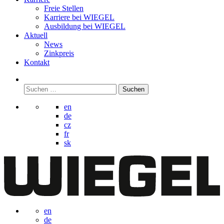
Freie Stellen
Karriere bei
WIEGEL
Ausbildung bei
WIEGEL
Aktuell
News
Zinkpreis
Kontakt
Suchen
nach:
en
de
cz
fr
sk
en
de