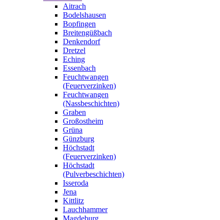
Aitrach
Bodelshausen
Bopfingen
Breitengüßbach
Denkendorf
Dretzel
Eching
Essenbach
Feuchtwangen
(Feuerverzinken)
Feuchtwangen
(Nassbeschichten)
Graben
Großostheim
Grüna
Günzburg
Höchstadt
(Feuerverzinken)
Höchstadt
(Pulverbeschichten)
Isseroda
Jena
Kittlitz
Lauchhammer
Magdeburg