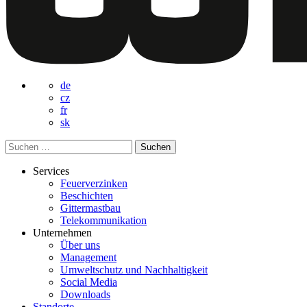
de
cz
fr
sk
Suchen
nach:
Services
Feuerverzinken
Beschichten
Gittermastbau
Telekommunikation
Unternehmen
Über uns
Management
Umweltschutz und Nachhaltigkeit
Social Media
Downloads
Standorte