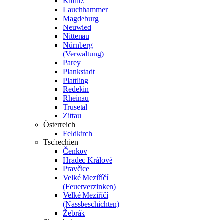
Kittlitz
Lauchhammer
Magdeburg
Neuwied
Nittenau
Nürnberg
(Verwaltung)
Parey
Plankstadt
Plattling
Redekin
Rheinau
Trusetal
Zittau
Österreich
Feldkirch
Tschechien
Čenkov
Hradec Králové
Pravčice
Velké Meziříčí
(Feuerverzinken)
Velké Meziříčí
(Nassbeschichten)
Žebrák