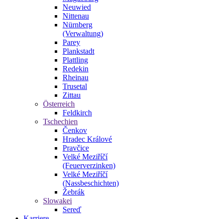
Neuwied
Nittenau
Nürnberg
(Verwaltung)
Parey
Plankstadt
Plattling
Redekin
Rheinau
Trusetal
Zittau
Österreich
Feldkirch
Tschechien
Čenkov
Hradec Králové
Pravčice
Velké Meziříčí
(Feuerverzinken)
Velké Meziříčí
(Nassbeschichten)
Žebrák
Slowakei
Sereď
Karriere