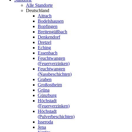
Alle Standorte
Deutschland
Aitrach
Bodelshausen
Bopfingen
Breitengüßbach
Denkendorf
Dretzel
Eching
Essenbach
Feuchtwangen
(Feuerverzinken)
Feuchtwangen
(Nassbeschichten)
Graben
Großostheim
Grüna
Günzburg
Höchstadt
(Feuerverzinken)
Höchstadt
(Pulverbeschichten)
Isseroda
Jena