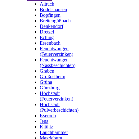
Aitrach
Bodelshausen
Bopfingen
Breitengüßbach
Denkendorf
Dretzel
Eching
Essenbach
Feuchtwangen
(Feuerverzinken)
Feuchtwangen
(Nassbeschichten)
Graben
Großostheim
Grüna
Günzburg
Höchstadt
(Feuerverzinken)
Höchstadt
(Pulverbeschichten)
Isseroda
Jena
Kittlitz
Lauchhammer
Magdeburg