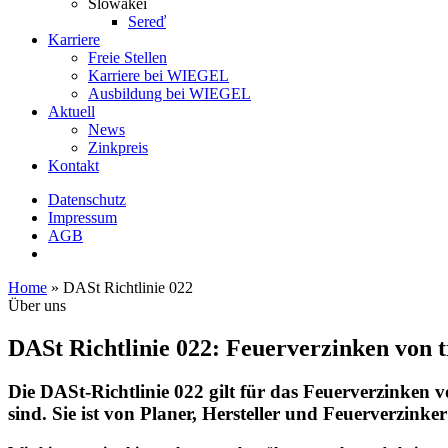
Slowakei
Sereď
Karriere
Freie Stellen
Karriere bei
WIEGEL
Ausbildung bei
WIEGEL
Aktuell
News
Zinkpreis
Kontakt
Datenschutz
Impressum
AGB
Home
»
DASt Richtlinie 022
Über uns
DASt Richtlinie 022: Feuerverzinken von 
Die DASt-Richtlinie 022
gilt für das Feuerverzinken 
sind. Sie ist von Planer, Hersteller und Feuerverzinke