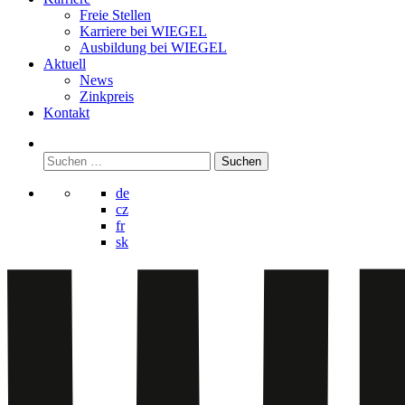
Freie Stellen
Karriere bei
WIEGEL
Ausbildung bei
WIEGEL
Aktuell
News
Zinkpreis
Kontakt
Suchen
nach:
de
cz
fr
sk