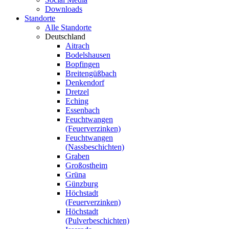
Downloads
Standorte
Alle Standorte
Deutschland
Aitrach
Bodelshausen
Bopfingen
Breitengüßbach
Denkendorf
Dretzel
Eching
Essenbach
Feuchtwangen
(Feuerverzinken)
Feuchtwangen
(Nassbeschichten)
Graben
Großostheim
Grüna
Günzburg
Höchstadt
(Feuerverzinken)
Höchstadt
(Pulverbeschichten)