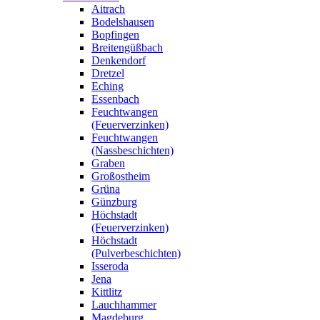
Aitrach
Bodelshausen
Bopfingen
Breitengüßbach
Denkendorf
Dretzel
Eching
Essenbach
Feuchtwangen
(Feuerverzinken)
Feuchtwangen
(Nassbeschichten)
Graben
Großostheim
Grüna
Günzburg
Höchstadt
(Feuerverzinken)
Höchstadt
(Pulverbeschichten)
Isseroda
Jena
Kittlitz
Lauchhammer
Magdeburg