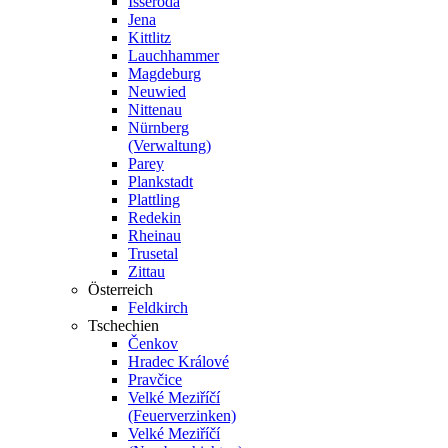
Isseroda
Jena
Kittlitz
Lauchhammer
Magdeburg
Neuwied
Nittenau
Nürnberg
(Verwaltung)
Parey
Plankstadt
Plattling
Redekin
Rheinau
Trusetal
Zittau
Österreich
Feldkirch
Tschechien
Čenkov
Hradec Králové
Pravčice
Velké Meziříčí
(Feuerverzinken)
Velké Meziříčí