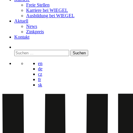
Freie Stellen
Karriere bei
WIEGEL
Ausbildung bei
WIEGEL
Aktuell
News
Zinkpreis
Kontakt
Suchen
nach:
en
de
cz
fr
sk