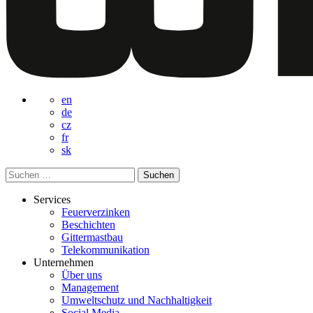
en
de
cz
fr
sk
Suchen
nach:
Services
Feuerverzinken
Beschichten
Gittermastbau
Telekommunikation
Unternehmen
Über uns
Management
Umweltschutz und Nachhaltigkeit
Social Media