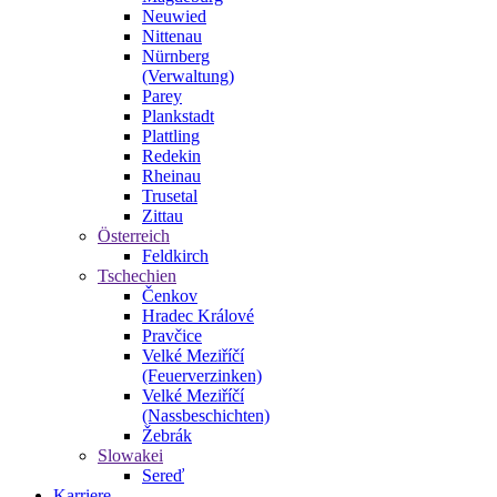
Neuwied
Nittenau
Nürnberg
(Verwaltung)
Parey
Plankstadt
Plattling
Redekin
Rheinau
Trusetal
Zittau
Österreich
Feldkirch
Tschechien
Čenkov
Hradec Králové
Pravčice
Velké Meziříčí
(Feuerverzinken)
Velké Meziříčí
(Nassbeschichten)
Žebrák
Slowakei
Sereď
Karriere