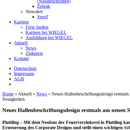
(Nassbeschichten)
Žebrák
Slowakei
Sereď
Karriere
Freie Stellen
Karriere bei
WIEGEL
Ausbildung bei
WIEGEL
Aktuell
News
Zinkpreis
Kontakt
Datenschutz
Impressum
AGB
Home
»
Aktuell
»
News
»
Neues Hallenbeschriftungsdesign erstmals 
Neuigkeiten
Neues Hallenbeschriftungsdesign erstmals am neuen S
Plattling
– Mit dem Neubau der Feuerverzinkerei in Plattling ka
Erneuerung des Corporate Designs und stellt einen wichtigen Schr