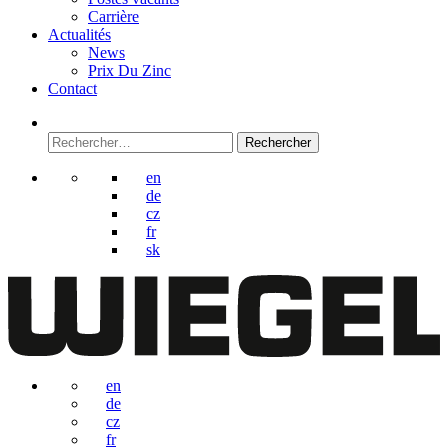
Carrière
Actualités
News
Prix Du Zinc
Contact
Rechercher :
en
de
cz
fr
sk
en
de
cz
fr