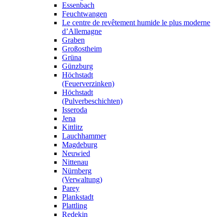
Essenbach
Feuchtwangen
Le centre de revêtement humide le plus moderne
d’Allemagne
Graben
Großostheim
Grüna
Günzburg
Höchstadt
(Feuerverzinken)
Höchstadt
(Pulverbeschichten)
Isseroda
Jena
Kittlitz
Lauchhammer
Magdeburg
Neuwied
Nittenau
Nürnberg
(Verwaltung)
Parey
Plankstadt
Plattling
Redekin