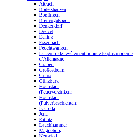
Aitrach
Bodelshausen
Bopfingen
Breitengüßbach
Denkendorf
Dretzel
Eching
Essenbach
Feuchtwangen
Le centre de revêtement humide le plus moderne
d’Allemagne
Graben
Großostheim
Grüna
Günzburg
Höchstadt
(Feuerverzinken)
Höchstadt
(Pulverbeschichten)
Isseroda
Jena
Kittlitz
Lauchhammer
Magdeburg
Neuwied