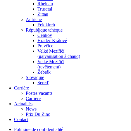
Rheinau
Trusetal
Zittau
Autriche
Feldkirch
République tchèque
Čenkov
Hradec Králové
Pravčice
Velké Meziříčí
(galvanisation à chaud)
Velké Meziříčí
(revêtement)
Žebrák
Slovaquie
Sereď
Carrière
Postes vacants
Carrière
Actualités
News
Prix Du Zinc
Contact
Politique de confidentialité