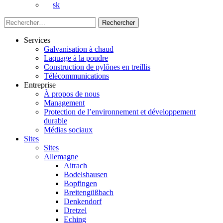
sk
Rechercher :
Services
Galvanisation à chaud
Laquage à la poudre
Construction de pylônes en treillis
Télécommunications
Entreprise
À propos de nous
Management
Protection de l’environnement et développement
durable
Médias sociaux
Sites
Sites
Allemagne
Aitrach
Bodelshausen
Bopfingen
Breitengüßbach
Denkendorf
Dretzel
Eching