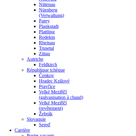
Nittenau
Nürnberg
(Verwaltung)
Parey
Plankstadt
Plattling
Redekin
Rheinau
Trusetal
Zittau
Autriche
Feldkirch
République tchèque
Čenkov
Hradec Králové
Pravčice
Velké Meziříčí
(galvanisation à chaud)
Velké Meziříčí
(revêtement)
Žebrák
Slovaquie
Sereď
Carrière
Postes vacants