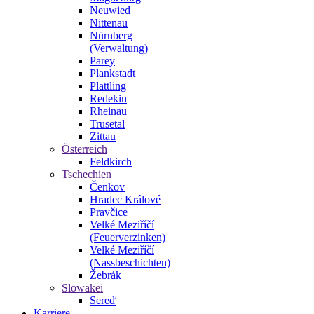
Neuwied
Nittenau
Nürnberg
(Verwaltung)
Parey
Plankstadt
Plattling
Redekin
Rheinau
Trusetal
Zittau
Österreich
Feldkirch
Tschechien
Čenkov
Hradec Králové
Pravčice
Velké Meziříčí
(Feuerverzinken)
Velké Meziříčí
(Nassbeschichten)
Žebrák
Slowakei
Sereď
Karriere