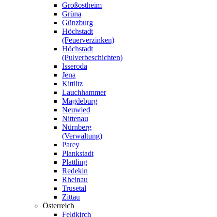
Großostheim
Grüna
Günzburg
Höchstadt
(Feuerverzinken)
Höchstadt
(Pulverbeschichten)
Isseroda
Jena
Kittlitz
Lauchhammer
Magdeburg
Neuwied
Nittenau
Nürnberg
(Verwaltung)
Parey
Plankstadt
Plattling
Redekin
Rheinau
Trusetal
Zittau
Österreich
Feldkirch