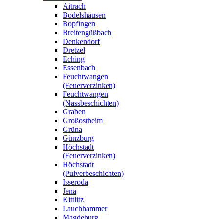
Aitrach
Bodelshausen
Bopfingen
Breitengüßbach
Denkendorf
Dretzel
Eching
Essenbach
Feuchtwangen
(Feuerverzinken)
Feuchtwangen
(Nassbeschichten)
Graben
Großostheim
Grüna
Günzburg
Höchstadt
(Feuerverzinken)
Höchstadt
(Pulverbeschichten)
Isseroda
Jena
Kittlitz
Lauchhammer
Magdeburg