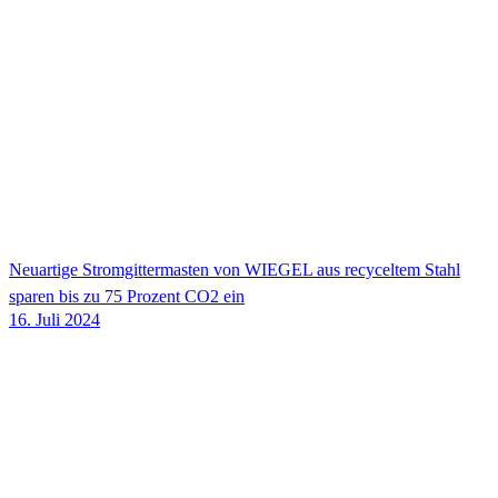
Neuartige Stromgittermasten von
WIEGEL
aus recyceltem Stahl
sparen bis zu 75 Prozent CO2 ein
16. Juli 2024