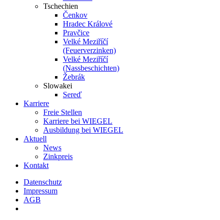
Tschechien
Čenkov
Hradec Králové
Pravčice
Velké Meziříčí
(Feuerverzinken)
Velké Meziříčí
(Nassbeschichten)
Žebrák
Slowakei
Sereď
Karriere
Freie Stellen
Karriere bei
WIEGEL
Ausbildung bei
WIEGEL
Aktuell
News
Zinkpreis
Kontakt
Datenschutz
Impressum
AGB