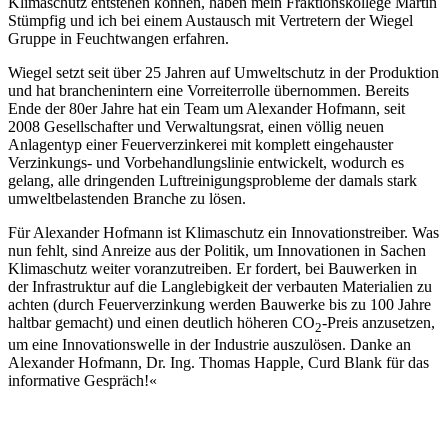
Klimaschutz entstehen können, haben mein Fraktionskollege Martin
Stümpfig und ich bei einem Austausch mit Vertretern der
Wiegel
Gruppe in Feuchtwangen erfahren.
Wiegel
setzt seit über 25 Jahren auf Umweltschutz in der Produktion
und hat branchenintern eine Vorreiterrolle übernommen. Bereits
Ende der 80er Jahre hat ein Team um Alexander Hofmann, seit
2008 Gesellschafter und Verwaltungsrat, einen völlig neuen
Anlagentyp einer Feuerverzinkerei mit komplett eingehauster
Verzinkungs- und Vorbehandlungslinie entwickelt, wodurch es
gelang, alle dringenden Luftreinigungsprobleme der damals stark
umweltbelastenden Branche zu lösen.
Für Alexander Hofmann ist Klimaschutz ein Innovationstreiber. Was
nun fehlt, sind Anreize aus der Politik, um Innovationen in Sachen
Klimaschutz weiter voranzutreiben. Er fordert, bei Bauwerken in
der Infrastruktur auf die Langlebigkeit der verbauten Materialien zu
achten (durch Feuerverzinkung werden Bauwerke bis zu 100 Jahre
haltbar gemacht) und einen deutlich höheren CO
-Preis anzusetzen,
2
um eine Innovationswelle in der Industrie auszulösen. Danke an
Alexander Hofmann, Dr. Ing. Thomas Happle, Curd Blank für das
informative Gespräch!«