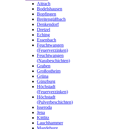
Aitrach
Bodelshausen
Bopfingen
Breitengüßbach
Denkendorf
Dretzel
Eching
Essenbach
Feuchtwangen
(Feuerverzinken)
Feuchtwangen
(Nassbeschichten)
Graben
Großostheim
Grüna
Günzburg
Höchstadt
(Feuerverzinken)
Höchstadt
(Pulverbeschichten)
Isseroda
Jena
Kittlitz
Lauchhammer
Magdeburg