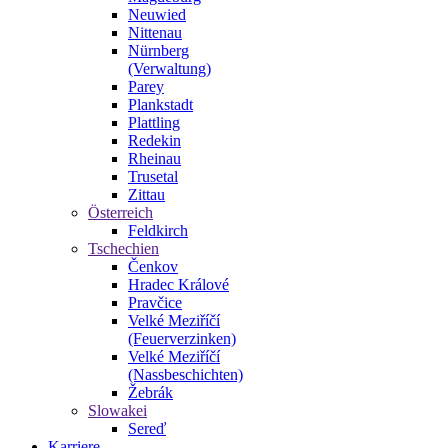
Neuwied
Nittenau
Nürnberg
(Verwaltung)
Parey
Plankstadt
Plattling
Redekin
Rheinau
Trusetal
Zittau
Österreich
Feldkirch
Tschechien
Čenkov
Hradec Králové
Pravčice
Velké Meziříčí
(Feuerverzinken)
Velké Meziříčí
(Nassbeschichten)
Žebrák
Slowakei
Sereď
Karriere