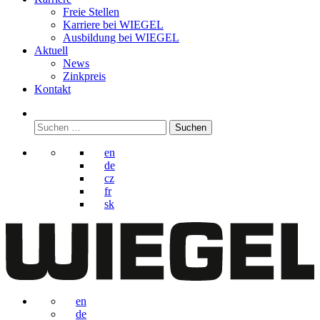
Freie Stellen
Karriere bei
WIEGEL
Ausbildung bei
WIEGEL
Aktuell
News
Zinkpreis
Kontakt
Suchen
nach:
en
de
cz
fr
sk
en
de