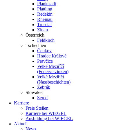
Plankstadt
Plattling
Redekin
Rheinau
Trusetal
Zittau
Österreich
Feldkirch
Tschechien
Čenkov
Hradec Králové
Pravčice
Velké Meziříčí
(Feuerverzinken)
Velké Meziříčí
(Nassbeschichten)
Žebrák
Slowakei
Sereď
Karriere
Freie Stellen
Karriere bei
WIEGEL
Ausbildung bei
WIEGEL
Aktuell
News