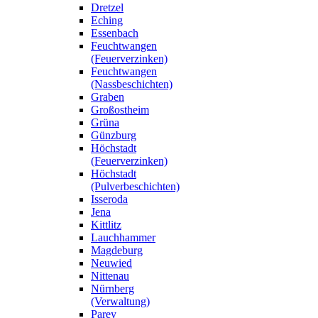
Dretzel
Eching
Essenbach
Feuchtwangen
(Feuerverzinken)
Feuchtwangen
(Nassbeschichten)
Graben
Großostheim
Grüna
Günzburg
Höchstadt
(Feuerverzinken)
Höchstadt
(Pulverbeschichten)
Isseroda
Jena
Kittlitz
Lauchhammer
Magdeburg
Neuwied
Nittenau
Nürnberg
(Verwaltung)
Parey