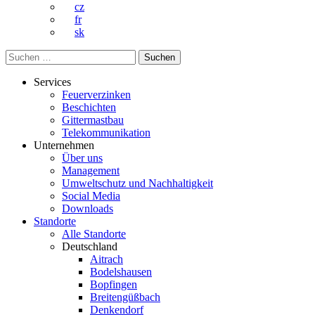
cz
fr
sk
Suchen
nach:
Services
Feuerverzinken
Beschichten
Gittermastbau
Telekommunikation
Unternehmen
Über uns
Management
Umweltschutz und Nachhaltigkeit
Social Media
Downloads
Standorte
Alle Standorte
Deutschland
Aitrach
Bodelshausen
Bopfingen
Breitengüßbach
Denkendorf