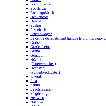
Bodelshausen
Bopfingen
Breitengüßbach
Denkendorf
Dretzel
Eching
Essenbach
Feuchtwangen
Le centre de revêtement humide le plus moderne 
Graben
Großostheim
Grüna
Günzburg
Höchstadt
(Feuerverzinken)
Höchstadt
(Pulverbeschichten)
Isseroda
Jena
Kittlitz
Lauchhammer
Magdeburg
Neuwied
Nittenau