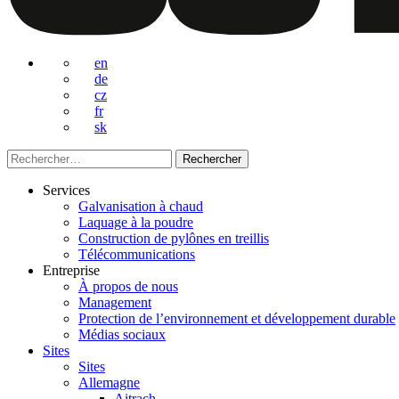
en
de
cz
fr
sk
Rechercher :
Services
Galvanisation à chaud
Laquage à la poudre
Construction de pylônes en treillis
Télécommunications
Entreprise
À propos de nous
Management
Protection de l’environnement et développement durable
Médias sociaux
Sites
Sites
Allemagne
Aitrach