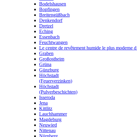
Bodelshausen
Bopfingen
Breitengüßbach
Denkendorf
Dretzel
Eching
Essenbach
Feuchtwangen
Le centre de revêtement humide le plus moderne 
Graben
Großostheim
Grüna
Günzburg
Höchstadt
(Feuerverzinken)
Höchstadt
(Pulverbeschichten)
Isseroda
Jena
Kittlitz
Lauchhammer
Magdeburg
Neuwied
Nittenau
Nürnberg