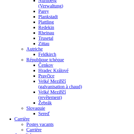
Nürnberg
(Verwaltung)
Parey
Plankstadt
Plattling
Redekin
Rheinau
Trusetal
Zittau
Autriche
Feldkirch
République tchèque
Čenkov
Hradec Králové
Pravčice
Velké Meziříčí
(galvanisation à chaud)
Velké Meziříčí
(revêtement)
Žebrák
Slovaquie
Sereď
Carrière
Postes vacants
Carrière