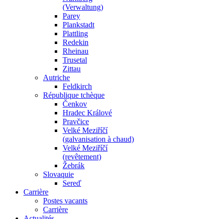
(Verwaltung)
Parey
Plankstadt
Plattling
Redekin
Rheinau
Trusetal
Zittau
Autriche
Feldkirch
République tchèque
Čenkov
Hradec Králové
Pravčice
Velké Meziříčí
(galvanisation à chaud)
Velké Meziříčí
(revêtement)
Žebrák
Slovaquie
Sereď
Carrière
Postes vacants
Carrière
Actualités