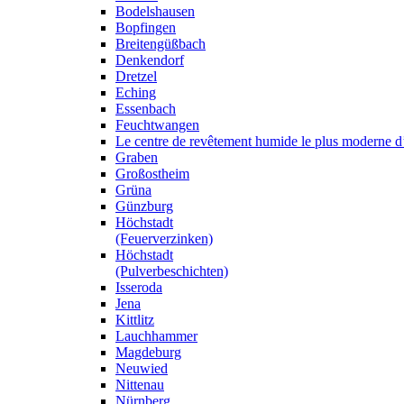
Bodelshausen
Bopfingen
Breitengüßbach
Denkendorf
Dretzel
Eching
Essenbach
Feuchtwangen
Le centre de revêtement humide le plus moderne 
Graben
Großostheim
Grüna
Günzburg
Höchstadt
(Feuerverzinken)
Höchstadt
(Pulverbeschichten)
Isseroda
Jena
Kittlitz
Lauchhammer
Magdeburg
Neuwied
Nittenau
Nürnberg