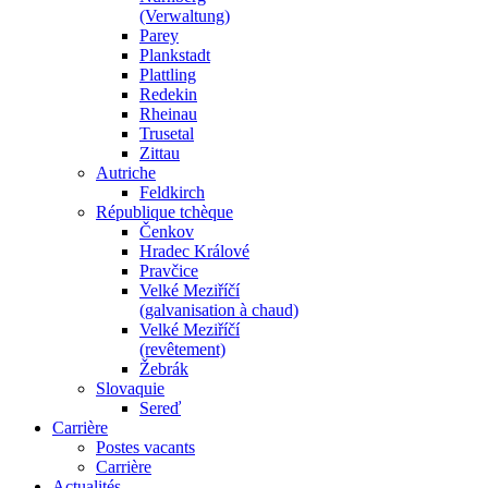
(Verwaltung)
Parey
Plankstadt
Plattling
Redekin
Rheinau
Trusetal
Zittau
Autriche
Feldkirch
République tchèque
Čenkov
Hradec Králové
Pravčice
Velké Meziříčí
(galvanisation à chaud)
Velké Meziříčí
(revêtement)
Žebrák
Slovaquie
Sereď
Carrière
Postes vacants
Carrière
Actualités