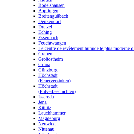
Bodelshausen
Bopfingen
Breitengüßbach
Denkendorf
Dretzel
Eching
Essenbach
Feuchtwangen
Le centre de revêtement humide le plus moderne 
Graben
Großostheim
Grüna
Günzburg
Höchstadt
(Feuerverzinken)
Höchstadt
(Pulverbeschichten)
Isseroda
Jena
Kittlitz
Lauchhammer
Magdeburg
Neuwied
Nittenau