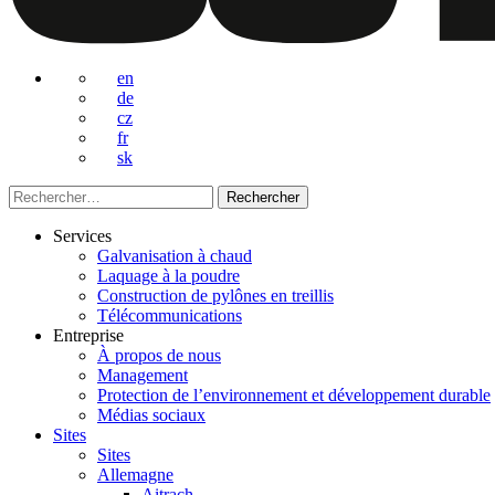
en
de
cz
fr
sk
Rechercher :
Services
Galvanisation à chaud
Laquage à la poudre
Construction de pylônes en treillis
Télécommunications
Entreprise
À propos de nous
Management
Protection de l’environnement et développement durable
Médias sociaux
Sites
Sites
Allemagne
Aitrach