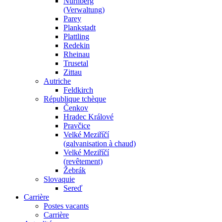
Nürnberg
(Verwaltung)
Parey
Plankstadt
Plattling
Redekin
Rheinau
Trusetal
Zittau
Autriche
Feldkirch
République tchèque
Čenkov
Hradec Králové
Pravčice
Velké Meziříčí
(galvanisation à chaud)
Velké Meziříčí
(revêtement)
Žebrák
Slovaquie
Sereď
Carrière
Postes vacants
Carrière