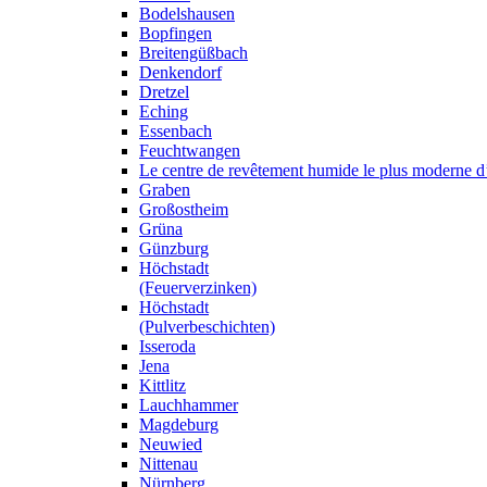
Bodelshausen
Bopfingen
Breitengüßbach
Denkendorf
Dretzel
Eching
Essenbach
Feuchtwangen
Le centre de revêtement humide le plus moderne 
Graben
Großostheim
Grüna
Günzburg
Höchstadt
(Feuerverzinken)
Höchstadt
(Pulverbeschichten)
Isseroda
Jena
Kittlitz
Lauchhammer
Magdeburg
Neuwied
Nittenau
Nürnberg