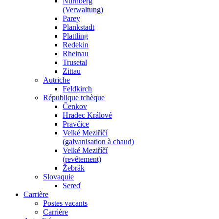
Nürnberg
(Verwaltung)
Parey
Plankstadt
Plattling
Redekin
Rheinau
Trusetal
Zittau
Autriche
Feldkirch
République tchèque
Čenkov
Hradec Králové
Pravčice
Velké Meziříčí
(galvanisation à chaud)
Velké Meziříčí
(revêtement)
Žebrák
Slovaquie
Sereď
Carrière
Postes vacants
Carrière