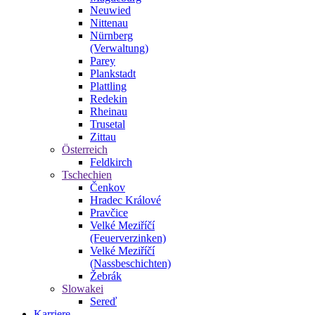
Neuwied
Nittenau
Nürnberg
(Verwaltung)
Parey
Plankstadt
Plattling
Redekin
Rheinau
Trusetal
Zittau
Österreich
Feldkirch
Tschechien
Čenkov
Hradec Králové
Pravčice
Velké Meziříčí
(Feuerverzinken)
Velké Meziříčí
(Nassbeschichten)
Žebrák
Slowakei
Sereď
Karriere