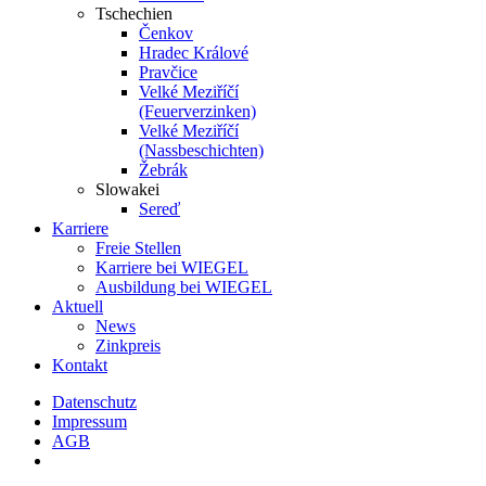
Tschechien
Čenkov
Hradec Králové
Pravčice
Velké Meziříčí
(Feuerverzinken)
Velké Meziříčí
(Nassbeschichten)
Žebrák
Slowakei
Sereď
Karriere
Freie Stellen
Karriere bei
WIEGEL
Ausbildung bei
WIEGEL
Aktuell
News
Zinkpreis
Kontakt
Datenschutz
Impressum
AGB