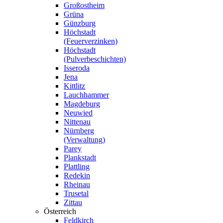
Großostheim
Grüna
Günzburg
Höchstadt
(Feuerverzinken)
Höchstadt
(Pulverbeschichten)
Isseroda
Jena
Kittlitz
Lauchhammer
Magdeburg
Neuwied
Nittenau
Nürnberg
(Verwaltung)
Parey
Plankstadt
Plattling
Redekin
Rheinau
Trusetal
Zittau
Österreich
Feldkirch