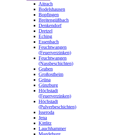
Aitrach
Bodelshausen
Bopfingen
Breitengüßbach
Denkendorf
Dretzel
Eching
Essenbach
Feuchtwangen
(Feuerverzinken)
Feuchtwangen
(Nassbeschichten)
Graben
Großostheim
Grüna
Günzburg
Höchstadt
(Feuerverzinken)
Höchstadt
(Pulverbeschichten)
Isseroda
Jena
Kittlitz
Lauchhammer
Magdeburg