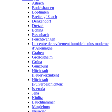
Aitrach
Bodelshausen
Bopfingen
Breitengüßbach
Denkendorf
Dretzel
Eching
Essenbach
Feuchtwangen
Le centre de revêtement humide le plus moderne
d’Allemagne
Graben
Großostheim
Grüna
Günzburg
Höchstadt
(Feuerverzinken)
Höchstadt
(Pulverbeschichten)
Isseroda
Jena
Kittlitz
Lauchhammer
Magdeburg
Neuwied