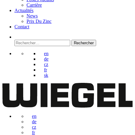
Carrière
Actualités
News
Prix Du Zinc
Contact
Rechercher :
en
de
cz
fr
sk
en
de
cz
fr