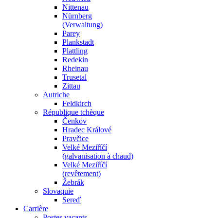
Nittenau
Nürnberg
(Verwaltung)
Parey
Plankstadt
Plattling
Redekin
Rheinau
Trusetal
Zittau
Autriche
Feldkirch
République tchèque
Čenkov
Hradec Králové
Pravčice
Velké Meziříčí
(galvanisation à chaud)
Velké Meziříčí
(revêtement)
Žebrák
Slovaquie
Sereď
Carrière
Postes vacants