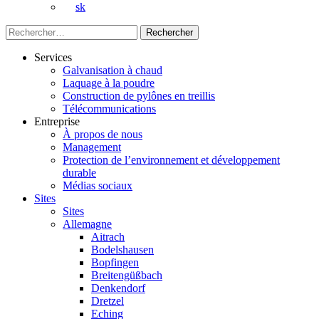
sk
Rechercher :
Services
Galvanisation à chaud
Laquage à la poudre
Construction de pylônes en treillis
Télécommunications
Entreprise
À propos de nous
Management
Protection de l’environnement et développement
durable
Médias sociaux
Sites
Sites
Allemagne
Aitrach
Bodelshausen
Bopfingen
Breitengüßbach
Denkendorf
Dretzel
Eching