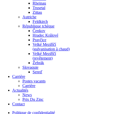
Rheinau
Trusetal
Zittau
Autriche
Feldkirch
République tchèque
Čenkov
Hradec Králové
Pravčice
Velké Meziříčí
(galvanisation à chaud)
Velké Meziříčí
(revêtement)
Žebrák
Slovaquie
Sereď
Carrière
Postes vacants
Carrière
Actualités
News
Prix Du Zinc
Contact
Politique de confidentialité