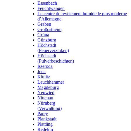
Essenbach
Feuchtwangen
Le centre de revêtement humide le plus moderne
d’Allemagne
Graben
Großostheim
Grüna
Günzburg
Höchstadt
(Feuerverzinken)
Höchstadt
(Pulverbeschichten)
Isseroda
Jena
Kittlitz
Lauchhammer
Magdeburg
Neuwied
Nittenau
Nürnberg
(Verwaltung)
Parey
Plankstadt
Plattling
Redekin