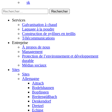
sk
Rechercher :
Services
Galvanisation à chaud
Laquage à la poudre
Construction de pylônes en treillis
Télécommunications
Entreprise
À propos de nous
Management
Protection de l’environnement et développement
durable
Médias sociaux
Sites
Sites
Allemagne
Aitrach
Bodelshausen
Bopfingen
Breitengüßbach
Denkendorf
Dretzel
Eching