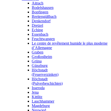
Aitrach
Bodelshausen
Bopfingen
Breitengüßbach
Denkendorf
Dretzel
Eching
Essenbach
Feuchtwangen
Le centre de revêtement humide le plus moderne
d’Allemagne
Graben
Großostheim
Grüna
Günzburg
Höchstadt
(Feuerverzinken)
Höchstadt
(Pulverbeschichten)
Isseroda
Jena
Kittlitz
Lauchhammer
Magdeburg
Neuwied