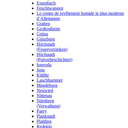
Essenbach
Feuchtwangen
Le centre de revêtement humide le plus moderne
d’Allemagne
Graben
Großostheim
Grüna
Günzburg
Höchstadt
(Feuerverzinken)
Höchstadt
(Pulverbeschichten)
Isseroda
Jena
Kittlitz
Lauchhammer
Magdeburg
Neuwied
Nittenau
Nürnberg
(Verwaltung)
Parey
Plankstadt
Plattling
Redekin