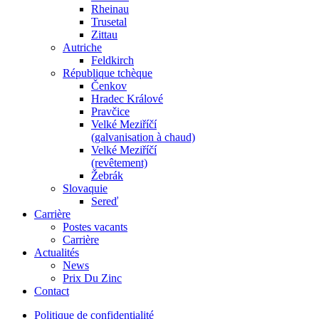
Rheinau
Trusetal
Zittau
Autriche
Feldkirch
République tchèque
Čenkov
Hradec Králové
Pravčice
Velké Meziříčí
(galvanisation à chaud)
Velké Meziříčí
(revêtement)
Žebrák
Slovaquie
Sereď
Carrière
Postes vacants
Carrière
Actualités
News
Prix Du Zinc
Contact
Politique de confidentialité