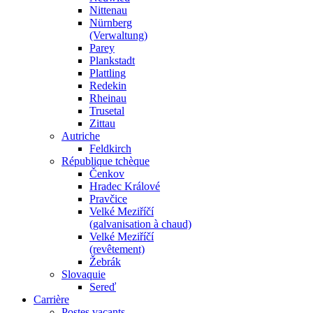
Nittenau
Nürnberg
(Verwaltung)
Parey
Plankstadt
Plattling
Redekin
Rheinau
Trusetal
Zittau
Autriche
Feldkirch
République tchèque
Čenkov
Hradec Králové
Pravčice
Velké Meziříčí
(galvanisation à chaud)
Velké Meziříčí
(revêtement)
Žebrák
Slovaquie
Sereď
Carrière
Postes vacants