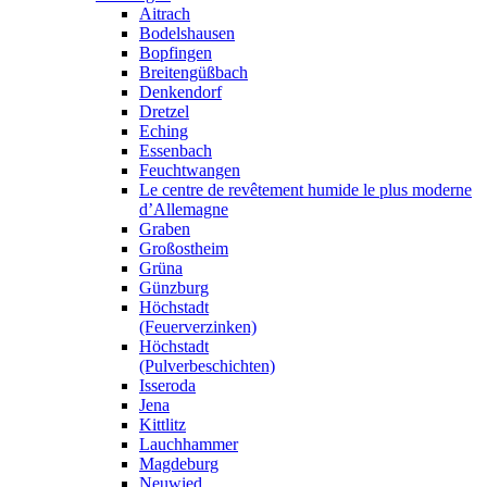
Aitrach
Bodelshausen
Bopfingen
Breitengüßbach
Denkendorf
Dretzel
Eching
Essenbach
Feuchtwangen
Le centre de revêtement humide le plus moderne
d’Allemagne
Graben
Großostheim
Grüna
Günzburg
Höchstadt
(Feuerverzinken)
Höchstadt
(Pulverbeschichten)
Isseroda
Jena
Kittlitz
Lauchhammer
Magdeburg
Neuwied