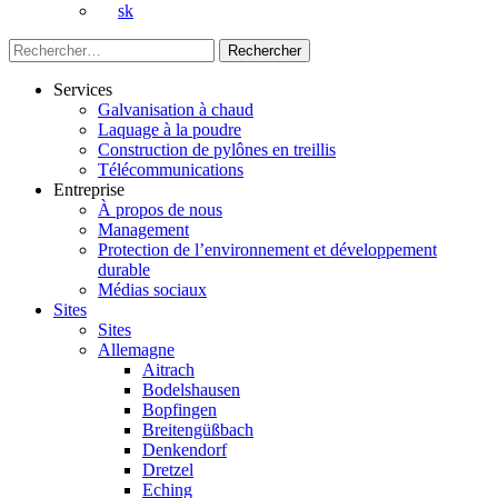
sk
Rechercher :
Services
Galvanisation à chaud
Laquage à la poudre
Construction de pylônes en treillis
Télécommunications
Entreprise
À propos de nous
Management
Protection de l’environnement et développement
durable
Médias sociaux
Sites
Sites
Allemagne
Aitrach
Bodelshausen
Bopfingen
Breitengüßbach
Denkendorf
Dretzel
Eching