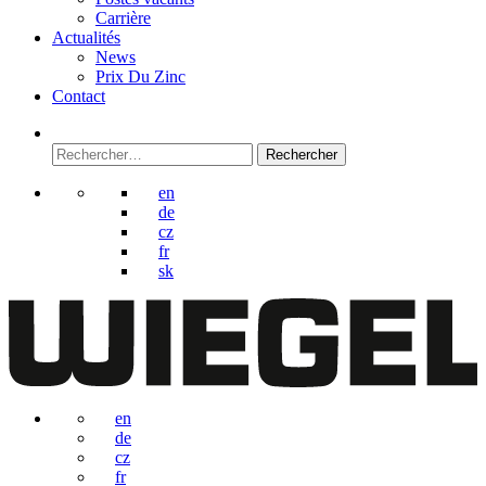
Carrière
Actualités
News
Prix Du Zinc
Contact
Rechercher :
en
de
cz
fr
sk
en
de
cz
fr