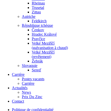
Rheinau
Trusetal
Zittau
Autriche
Feldkirch
République tchèque
Čenkov
Hradec Králové
Pravčice
Velké Meziříčí
(galvanisation à chaud)
Velké Meziříčí
(revêtement)
Žebrák
Slovaquie
Sereď
Carrière
Postes vacants
Carrière
Actualités
News
Prix Du Zinc
Contact
Politique de confidentialité