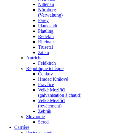
Nittenau
Nürnberg
(Verwaltung)
Parey
Plankstadt
Plattling
Redekin
Rheinau
Trusetal
Zittau
Autriche
Feldkirch
République tchèque
Čenkov
Hradec Králové
Pravčice
Velké Meziříčí
(galvanisation à chaud)
Velké Meziříčí
(revêtement)
Žebrák
Slovaquie
Sereď
Carrière
Postes vacants