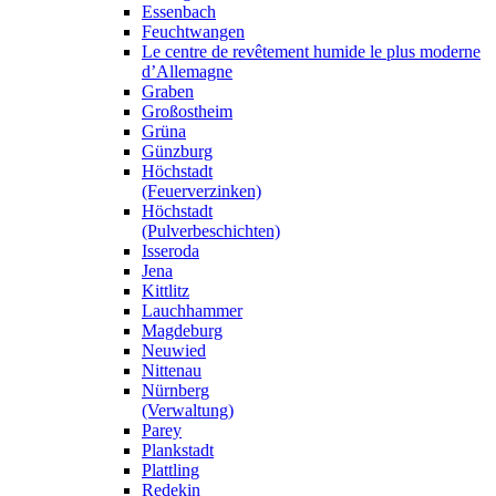
Essenbach
Feuchtwangen
Le centre de revêtement humide le plus moderne
d’Allemagne
Graben
Großostheim
Grüna
Günzburg
Höchstadt
(Feuerverzinken)
Höchstadt
(Pulverbeschichten)
Isseroda
Jena
Kittlitz
Lauchhammer
Magdeburg
Neuwied
Nittenau
Nürnberg
(Verwaltung)
Parey
Plankstadt
Plattling
Redekin