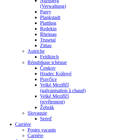
Nürnberg
(Verwaltung)
Parey
Plankstadt
Plattling
Redekin
Rheinau
Trusetal
Zittau
Autriche
Feldkirch
République tchèque
Čenkov
Hradec Králové
Pravčice
Velké Meziříčí
(galvanisation à chaud)
Velké Meziříčí
(revêtement)
Žebrák
Slovaquie
Sereď
Carrière
Postes vacants
Carrière