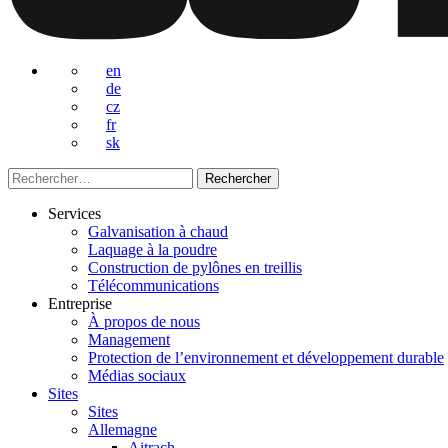
en
de
cz
fr
sk
Rechercher :
Services
Galvanisation à chaud
Laquage à la poudre
Construction de pylônes en treillis
Télécommunications
Entreprise
À propos de nous
Management
Protection de l’environnement et développement durable
Médias sociaux
Sites
Sites
Allemagne
Aitrach