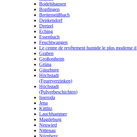
Bodelshausen
Bopfingen
Breitengüßbach
Denkendorf
Dretzel
Eching
Essenbach
Feuchtwangen
Le centre de revêtement humide le plus moderne 
Graben
Großostheim
Grüna
Günzburg
Höchstadt
(Feuerverzinken)
Höchstadt
(Pulverbeschichten)
Isseroda
Jena
Kittlitz
Lauchhammer
Magdeburg
Neuwied
Nittenau
Nürnberg