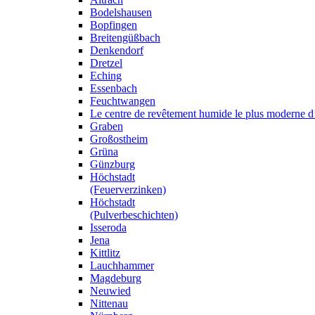
Bodelshausen
Bopfingen
Breitengüßbach
Denkendorf
Dretzel
Eching
Essenbach
Feuchtwangen
Le centre de revêtement humide le plus moderne 
Graben
Großostheim
Grüna
Günzburg
Höchstadt
(Feuerverzinken)
Höchstadt
(Pulverbeschichten)
Isseroda
Jena
Kittlitz
Lauchhammer
Magdeburg
Neuwied
Nittenau