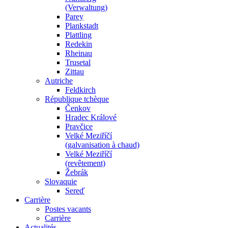
(Verwaltung)
Parey
Plankstadt
Plattling
Redekin
Rheinau
Trusetal
Zittau
Autriche
Feldkirch
République tchèque
Čenkov
Hradec Králové
Pravčice
Velké Meziříčí
(galvanisation à chaud)
Velké Meziříčí
(revêtement)
Žebrák
Slovaquie
Sereď
Carrière
Postes vacants
Carrière
Actualités