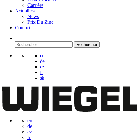
Carrière
Actualités
News
Prix Du Zinc
Contact
Rechercher :
en
de
cz
fr
sk
en
de
cz
fr