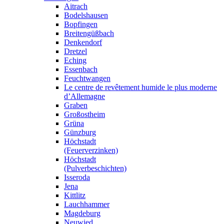
Aitrach
Bodelshausen
Bopfingen
Breitengüßbach
Denkendorf
Dretzel
Eching
Essenbach
Feuchtwangen
Le centre de revêtement humide le plus moderne
d’Allemagne
Graben
Großostheim
Grüna
Günzburg
Höchstadt
(Feuerverzinken)
Höchstadt
(Pulverbeschichten)
Isseroda
Jena
Kittlitz
Lauchhammer
Magdeburg
Neuwied