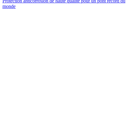
Protection anticorrosion de haute qualité pour un pont record du
monde