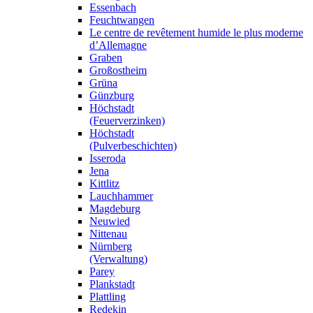
Essenbach
Feuchtwangen
Le centre de revêtement humide le plus moderne
d’Allemagne
Graben
Großostheim
Grüna
Günzburg
Höchstadt
(Feuerverzinken)
Höchstadt
(Pulverbeschichten)
Isseroda
Jena
Kittlitz
Lauchhammer
Magdeburg
Neuwied
Nittenau
Nürnberg
(Verwaltung)
Parey
Plankstadt
Plattling
Redekin