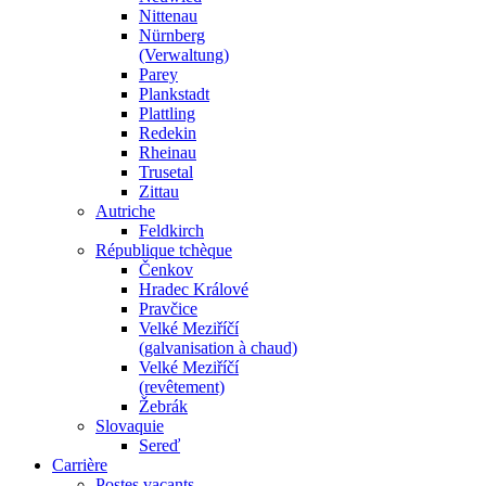
Nittenau
Nürnberg
(Verwaltung)
Parey
Plankstadt
Plattling
Redekin
Rheinau
Trusetal
Zittau
Autriche
Feldkirch
République tchèque
Čenkov
Hradec Králové
Pravčice
Velké Meziříčí
(galvanisation à chaud)
Velké Meziříčí
(revêtement)
Žebrák
Slovaquie
Sereď
Carrière
Postes vacants