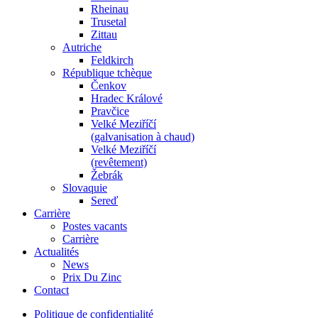
Rheinau
Trusetal
Zittau
Autriche
Feldkirch
République tchèque
Čenkov
Hradec Králové
Pravčice
Velké Meziříčí
(galvanisation à chaud)
Velké Meziříčí
(revêtement)
Žebrák
Slovaquie
Sereď
Carrière
Postes vacants
Carrière
Actualités
News
Prix Du Zinc
Contact
Politique de confidentialité