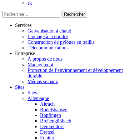
sk
Rechercher :
Services
Galvanisation à chaud
Laquage à la poudre
Construction de pylônes en treillis
Télécommunications
Entreprise
À propos de nous
Management
Protection de l’environnement et développement
durable
Médias sociaux
Sites
Sites
Allemagne
Aitrach
Bodelshausen
Bopfingen
Breitengüßbach
Denkendorf
Dretzel
Eching