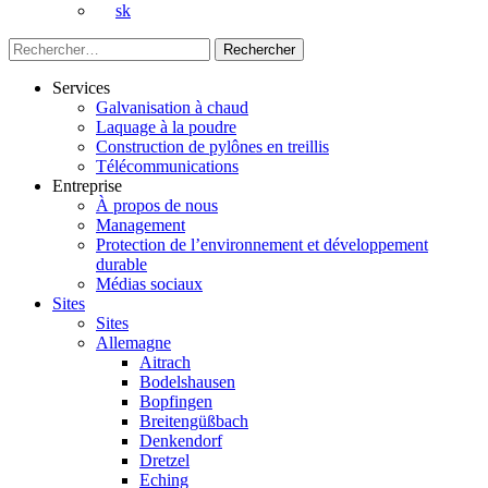
sk
Rechercher :
Services
Galvanisation à chaud
Laquage à la poudre
Construction de pylônes en treillis
Télécommunications
Entreprise
À propos de nous
Management
Protection de l’environnement et développement
durable
Médias sociaux
Sites
Sites
Allemagne
Aitrach
Bodelshausen
Bopfingen
Breitengüßbach
Denkendorf
Dretzel
Eching