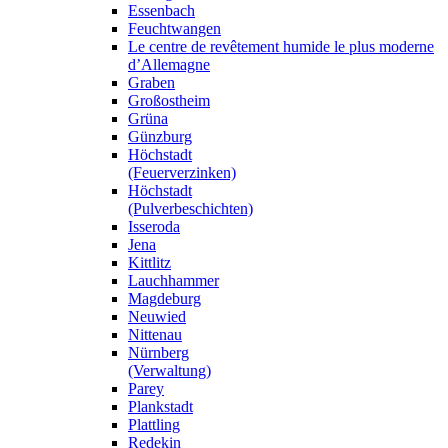
Essenbach
Feuchtwangen
Le centre de revêtement humide le plus moderne
d’Allemagne
Graben
Großostheim
Grüna
Günzburg
Höchstadt
(Feuerverzinken)
Höchstadt
(Pulverbeschichten)
Isseroda
Jena
Kittlitz
Lauchhammer
Magdeburg
Neuwied
Nittenau
Nürnberg
(Verwaltung)
Parey
Plankstadt
Plattling
Redekin