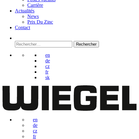
Carrière
Actualités
News
Prix Du Zinc
Contact
Rechercher :
en
de
cz
fr
sk
en
de
cz
fr