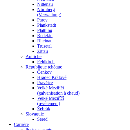
Nittenau
Nürnberg
(Verwaltung)
Parey
Plankstadt
Plattling
Redekin
Rheinau
Trusetal
Zittau
Autriche
Feldkirch
République tchèque
Čenkov
Hradec Králové
Pravčice
Velké Meziříčí
(galvanisation à chaud)
Velké Meziříčí
(revêtement)
Žebrák
Slovaquie
Sereď
Carrière
Postes vacants