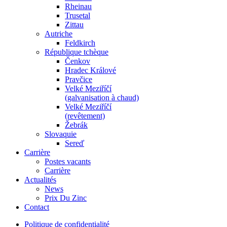
Rheinau
Trusetal
Zittau
Autriche
Feldkirch
République tchèque
Čenkov
Hradec Králové
Pravčice
Velké Meziříčí
(galvanisation à chaud)
Velké Meziříčí
(revêtement)
Žebrák
Slovaquie
Sereď
Carrière
Postes vacants
Carrière
Actualités
News
Prix Du Zinc
Contact
Politique de confidentialité