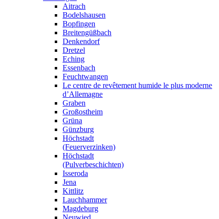
Aitrach
Bodelshausen
Bopfingen
Breitengüßbach
Denkendorf
Dretzel
Eching
Essenbach
Feuchtwangen
Le centre de revêtement humide le plus moderne
d’Allemagne
Graben
Großostheim
Grüna
Günzburg
Höchstadt
(Feuerverzinken)
Höchstadt
(Pulverbeschichten)
Isseroda
Jena
Kittlitz
Lauchhammer
Magdeburg
Neuwied