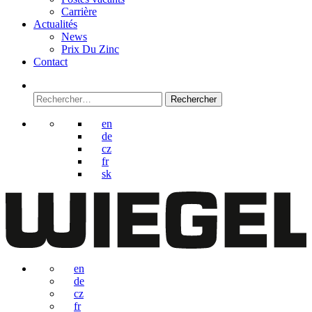
Carrière
Actualités
News
Prix Du Zinc
Contact
Rechercher :
en
de
cz
fr
sk
en
de
cz
fr