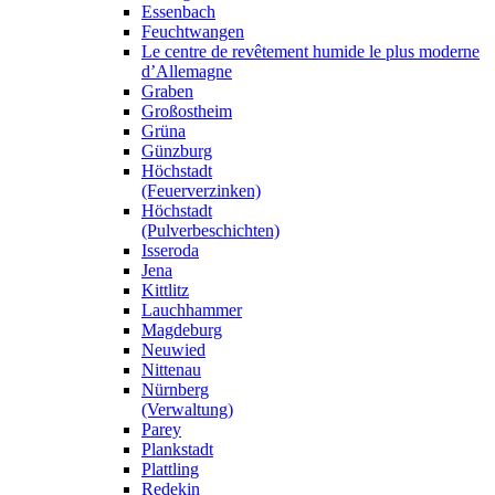
Essenbach
Feuchtwangen
Le centre de revêtement humide le plus moderne
d’Allemagne
Graben
Großostheim
Grüna
Günzburg
Höchstadt
(Feuerverzinken)
Höchstadt
(Pulverbeschichten)
Isseroda
Jena
Kittlitz
Lauchhammer
Magdeburg
Neuwied
Nittenau
Nürnberg
(Verwaltung)
Parey
Plankstadt
Plattling
Redekin