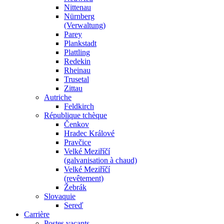
Nittenau
Nürnberg
(Verwaltung)
Parey
Plankstadt
Plattling
Redekin
Rheinau
Trusetal
Zittau
Autriche
Feldkirch
République tchèque
Čenkov
Hradec Králové
Pravčice
Velké Meziříčí
(galvanisation à chaud)
Velké Meziříčí
(revêtement)
Žebrák
Slovaquie
Sereď
Carrière
Postes vacants