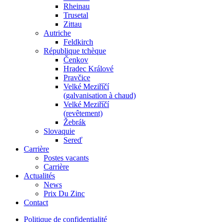
Rheinau
Trusetal
Zittau
Autriche
Feldkirch
République tchèque
Čenkov
Hradec Králové
Pravčice
Velké Meziříčí
(galvanisation à chaud)
Velké Meziříčí
(revêtement)
Žebrák
Slovaquie
Sereď
Carrière
Postes vacants
Carrière
Actualités
News
Prix Du Zinc
Contact
Politique de confidentialité