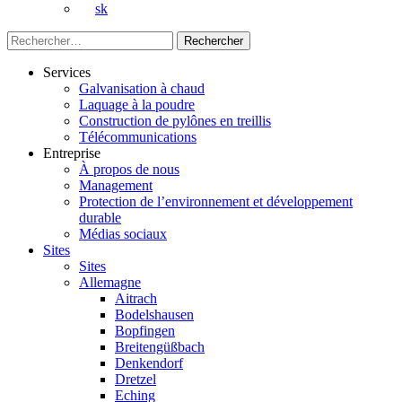
sk
Rechercher :
Services
Galvanisation à chaud
Laquage à la poudre
Construction de pylônes en treillis
Télécommunications
Entreprise
À propos de nous
Management
Protection de l’environnement et développement
durable
Médias sociaux
Sites
Sites
Allemagne
Aitrach
Bodelshausen
Bopfingen
Breitengüßbach
Denkendorf
Dretzel
Eching