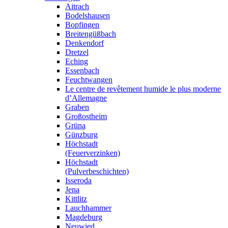
Aitrach
Bodelshausen
Bopfingen
Breitengüßbach
Denkendorf
Dretzel
Eching
Essenbach
Feuchtwangen
Le centre de revêtement humide le plus moderne
d’Allemagne
Graben
Großostheim
Grüna
Günzburg
Höchstadt
(Feuerverzinken)
Höchstadt
(Pulverbeschichten)
Isseroda
Jena
Kittlitz
Lauchhammer
Magdeburg
Neuwied