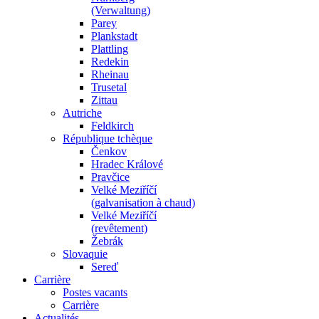
(Verwaltung)
Parey
Plankstadt
Plattling
Redekin
Rheinau
Trusetal
Zittau
Autriche
Feldkirch
République tchèque
Čenkov
Hradec Králové
Pravčice
Velké Meziříčí
(galvanisation à chaud)
Velké Meziříčí
(revêtement)
Žebrák
Slovaquie
Sereď
Carrière
Postes vacants
Carrière
Actualités