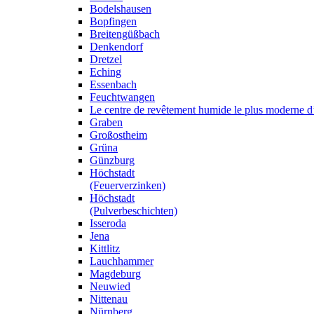
Bodelshausen
Bopfingen
Breitengüßbach
Denkendorf
Dretzel
Eching
Essenbach
Feuchtwangen
Le centre de revêtement humide le plus moderne 
Graben
Großostheim
Grüna
Günzburg
Höchstadt
(Feuerverzinken)
Höchstadt
(Pulverbeschichten)
Isseroda
Jena
Kittlitz
Lauchhammer
Magdeburg
Neuwied
Nittenau
Nürnberg