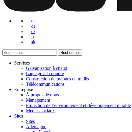
en
de
cz
fr
sk
Rechercher :
Services
Galvanisation à chaud
Laquage à la poudre
Construction de pylônes en treillis
Télécommunications
Entreprise
À propos de nous
Management
Protection de l’environnement et développement durable
Médias sociaux
Sites
Sites
Allemagne
Aitrach