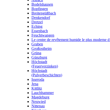
Bodelshausen
Bopfingen
Breitengüßbach
Denkendorf
Dretzel
Eching
Essenbach
Feuchtwangen
Le centre de revêtement humide le plus moderne 
Graben
Großostheim
Grüna
Günzburg
Höchstadt
(Feuerverzinken)
Höchstadt
(Pulverbeschichten)
Isseroda
Jena
Kittlitz
Lauchhammer
Magdeburg
Neuwied
Nittenau