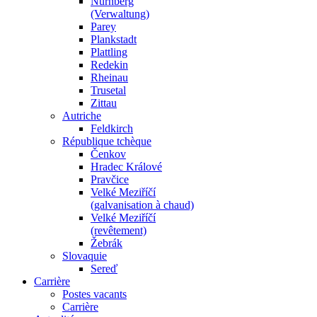
Nürnberg
(Verwaltung)
Parey
Plankstadt
Plattling
Redekin
Rheinau
Trusetal
Zittau
Autriche
Feldkirch
République tchèque
Čenkov
Hradec Králové
Pravčice
Velké Meziříčí
(galvanisation à chaud)
Velké Meziříčí
(revêtement)
Žebrák
Slovaquie
Sereď
Carrière
Postes vacants
Carrière