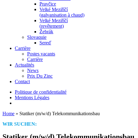
Pravčice
Velké Meziříčí
(galvanisation à chaud)
Velké Meziříčí
(revêtement)
Žebrák
Slovaquie
Sereď
Carrière
Postes vacants
Carrière
Actualités
News
Prix Du Zinc
Contact
Politique de confidentialité
Mentions Légales
Home
»
Statiker (m/w/d) Telekommunikationsbau
WIR SUCHEN:
Statiker (m/w/d) Telekommunikationsbau