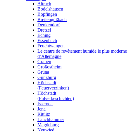
Aitrach
Bodelshausen
Bopfingen
Breitengüßbach
Denkendorf
Dretzel
Eching
Essenbach
Feuchtwangen
Le centre de revêtement humide le plus moderne
d’Allemagne
Graben
Großostheim
Grüna
Günzburg
Höchstadt
(Feuerverzinken)
Höchstadt
(Pulverbeschichten)
Isseroda
Jena
Kittlitz
Lauchhammer
Magdeburg
Neuwied