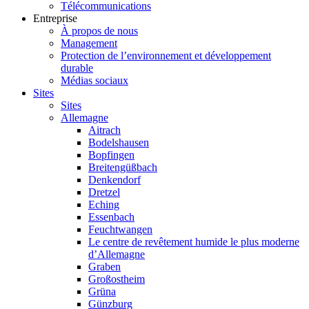
Télécommunications
Entreprise
À propos de nous
Management
Protection de l’environnement et développement
durable
Médias sociaux
Sites
Sites
Allemagne
Aitrach
Bodelshausen
Bopfingen
Breitengüßbach
Denkendorf
Dretzel
Eching
Essenbach
Feuchtwangen
Le centre de revêtement humide le plus moderne
d’Allemagne
Graben
Großostheim
Grüna
Günzburg