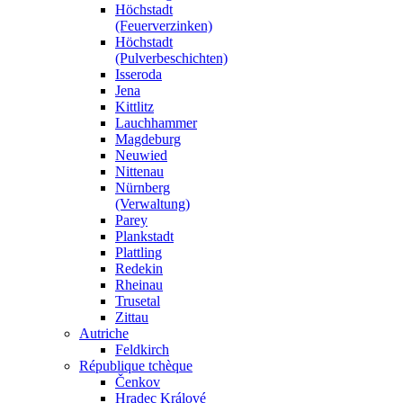
Höchstadt
(Feuerverzinken)
Höchstadt
(Pulverbeschichten)
Isseroda
Jena
Kittlitz
Lauchhammer
Magdeburg
Neuwied
Nittenau
Nürnberg
(Verwaltung)
Parey
Plankstadt
Plattling
Redekin
Rheinau
Trusetal
Zittau
Autriche
Feldkirch
République tchèque
Čenkov
Hradec Králové