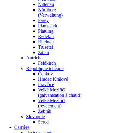
Nittenau
Nürnberg
(Verwaltung)
Parey
Plankstadt
Plattling
Redekin
Rheinau
Trusetal
Zittau
Autriche
Feldkirch
République tchèque
Čenkov
Hradec Králové
Pravčice
Velké Meziříčí
(galvanisation à chaud)
Velké Meziříčí
(revêtement)
Žebrák
Slovaquie
Sereď
Carrière
Postes vacants