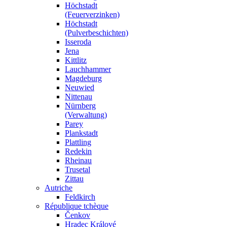
Höchstadt
(Feuerverzinken)
Höchstadt
(Pulverbeschichten)
Isseroda
Jena
Kittlitz
Lauchhammer
Magdeburg
Neuwied
Nittenau
Nürnberg
(Verwaltung)
Parey
Plankstadt
Plattling
Redekin
Rheinau
Trusetal
Zittau
Autriche
Feldkirch
République tchèque
Čenkov
Hradec Králové