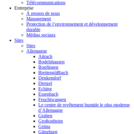
Télécommunications
Entreprise
À propos de nous
Management
Protection de l’environnement et développement
durable
Médias sociaux
Sites
Sites
Allemagne
Aitrach
Bodelshausen
Bopfingen
Breitengüßbach
Denkendorf
Dretzel
Eching
Essenbach
Feuchtwangen
Le centre de revêtement humide le plus moderne
d’Allemagne
Graben
Großostheim
Grüna
Günzburg