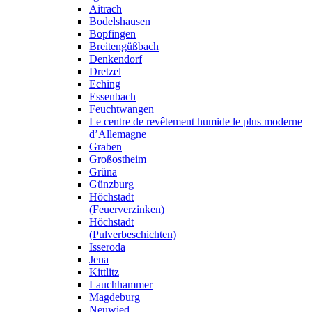
Aitrach
Bodelshausen
Bopfingen
Breitengüßbach
Denkendorf
Dretzel
Eching
Essenbach
Feuchtwangen
Le centre de revêtement humide le plus moderne
d’Allemagne
Graben
Großostheim
Grüna
Günzburg
Höchstadt
(Feuerverzinken)
Höchstadt
(Pulverbeschichten)
Isseroda
Jena
Kittlitz
Lauchhammer
Magdeburg
Neuwied