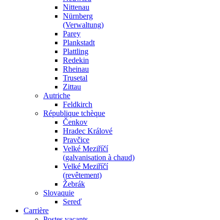
Nittenau
Nürnberg
(Verwaltung)
Parey
Plankstadt
Plattling
Redekin
Rheinau
Trusetal
Zittau
Autriche
Feldkirch
République tchèque
Čenkov
Hradec Králové
Pravčice
Velké Meziříčí
(galvanisation à chaud)
Velké Meziříčí
(revêtement)
Žebrák
Slovaquie
Sereď
Carrière
Postes vacants