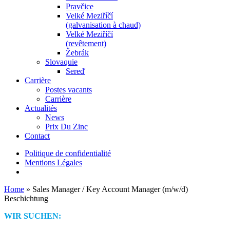
Pravčice
Velké Meziříčí
(galvanisation à chaud)
Velké Meziříčí
(revêtement)
Žebrák
Slovaquie
Sereď
Carrière
Postes vacants
Carrière
Actualités
News
Prix Du Zinc
Contact
Politique de confidentialité
Mentions Légales
Home
»
Sales Manager / Key Account Manager (m/w/d)
Beschichtung
WIR SUCHEN: